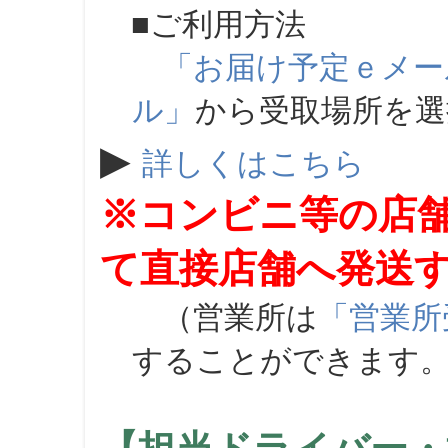
■ご利用方法
「お届け予定ｅメー
ル」
から受取場所を
▶
詳しくはこちら
※コンビニ等の店
て直接店舗へ発送
（営業所は
「営業所
することができます