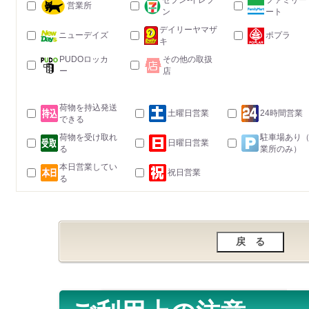
セブン-イレブ
ファミリー
営業所
ン
ート
デイリーヤマザ
ニューデイズ
ポプラ
キ
PUDOロッカ
その他の取扱
ー
店
荷物を持込発送
土曜日営業
24時間営業
できる
荷物を受け取れ
駐車場あり
日曜日営業
る
業所のみ）
本日営業してい
祝日営業
る