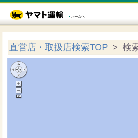
直営店・取扱店検索TOP
> 検