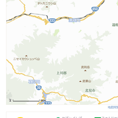
8km
地図閲