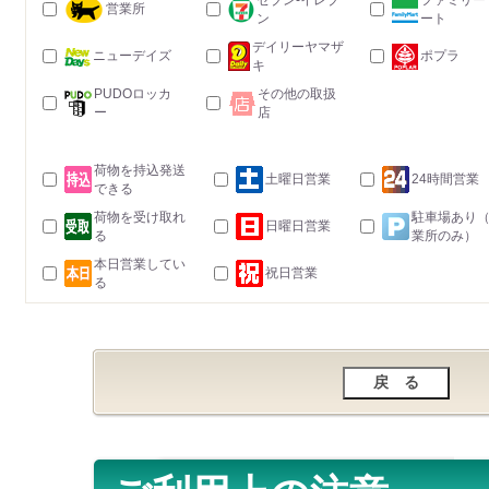
セブン-イレブ
ファミリー
営業所
ン
ート
デイリーヤマザ
ニューデイズ
ポプラ
キ
PUDOロッカ
その他の取扱
ー
店
荷物を持込発送
土曜日営業
24時間営業
できる
荷物を受け取れ
駐車場あり
日曜日営業
る
業所のみ）
本日営業してい
祝日営業
る