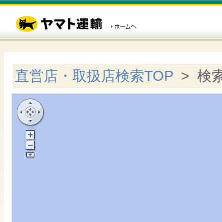
直営店・取扱店検索TOP
> 検