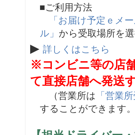
■ご利用方法
「お届け予定ｅメー
ル」
から受取場所を
▶
詳しくはこちら
※コンビニ等の店
て直接店舗へ発送
（営業所は
「営業所
することができます