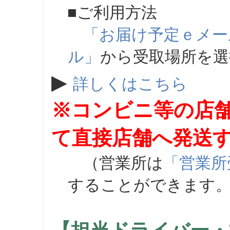
■ご利用方法
「お届け予定ｅメー
ル」
から受取場所を
▶
詳しくはこちら
※コンビニ等の店
て直接店舗へ発送
（営業所は
「営業所
することができます