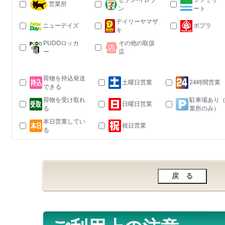
セブン-イレブ
ファミリー
営業所
ン
ート
デイリーヤマザ
ニューデイズ
ポプラ
キ
PUDOロッカ
その他の取扱
ー
店
荷物を持込発送
土曜日営業
24時間営業
できる
荷物を受け取れ
駐車場あり
日曜日営業
る
業所のみ）
本日営業してい
祝日営業
る