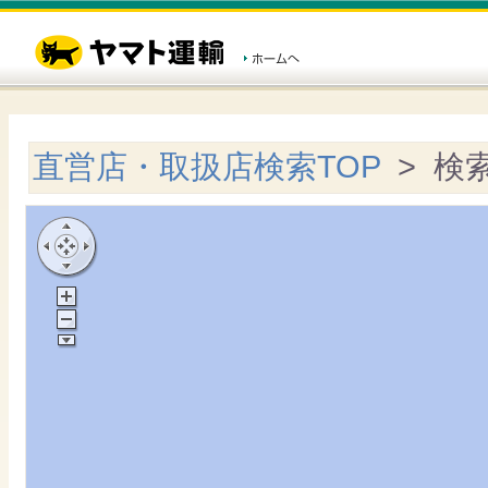
直営店・取扱店検索TOP
> 検