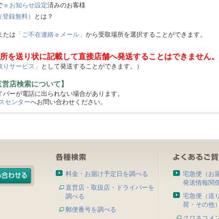
で
ｅお知らせ設定
済みのお客様
（登録無料）
とは？
または
「ご不在連絡ｅメール」
から受取場所を選択することができます。
所を送り状に記載して直接店舗へ発送することはできません。
取りサービス」
として発送することができます。）
直営店検索について】
バーが電話に出られない場合があります。
スセンター
へお問い合わせください。
料金・お届け予定日を調べる
宅急便（お
発送情報関
直営店・取扱店・ドライバーを
宅急便（送
調べる
荷・その他
郵便番号を調べる
クロネコメ