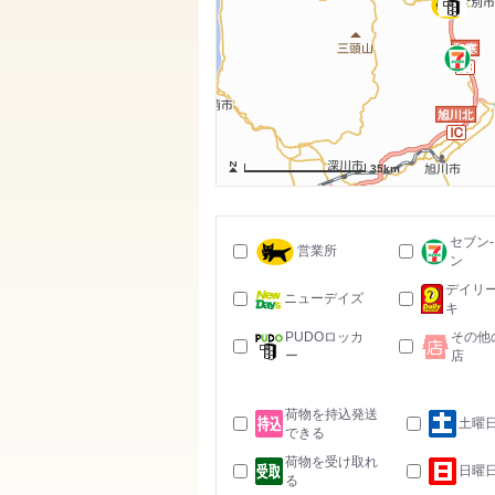
35km
セブン
営業所
ン
デイリ
ニューデイズ
キ
PUDOロッカ
その他
ー
店
荷物を持込発送
土曜
できる
荷物を受け取れ
日曜
る