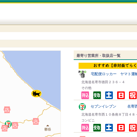
最寄り営業所・取扱店一覧
宅配便ロッカー ヤマト運
北海道名寄市徳田２３６－４
その他
セブンイレブン 名寄西
北海道名寄市西１０条南８丁目４８
コンビニ