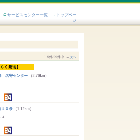
サービスセンター一覧
トップペー
ジ
1-5件/29件中 →
次へ
輸 名寄センター
（2.76km）
１０条
（1.12km）
－４