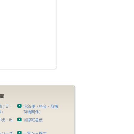
届け日・
宅急便（料金・取扱
係）
荷物関係）
り状・出
国際宅急便
）
ンバーズ
一覧から探す