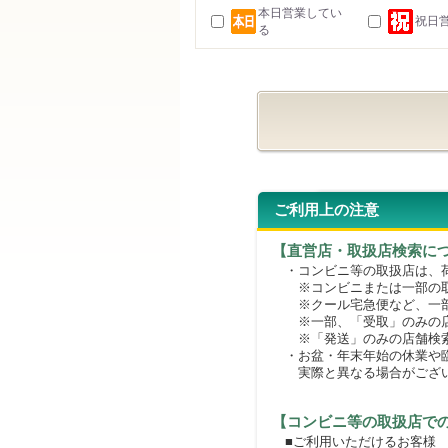
本日営業してい
祝日
る
ご利用上の注意
【直営店・取扱店検索に
・コンビニ等の取扱店は、荷
※コンビニまたは一部の取扱
※クール宅急便など、一部
※一部、「受取」のみの店
※「発送」のみの店舗検索
・お盆・年末年始の休業や臨
実際と異なる場合がござ
【コンビニ等の取扱店で
■ご利用いただけるお客様