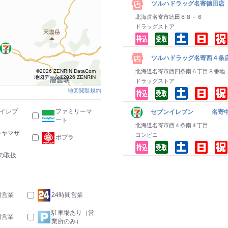
ツルハドラッグ名寄徳田店
北海道名寄市徳田８８－６
ドラッグストア
ツルハドラッグ名寄西４条
©2026 ZENRIN DataCom
北海道名寄市西四条南６丁目８番地
地図データ©2026 ZENRIN
ドラッグストア
地図閲覧規約
-イレブ
ファミリーマ
セブンイレブン 名寄
ート
北海道名寄市西４条南４丁目
ーヤマザ
コンビニ
ポプラ
の取扱
日営業
24時間営業
駐車場あり（営
日営業
業所のみ）