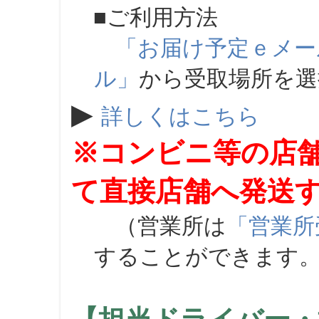
■ご利用方法
「お届け予定ｅメー
ル」
から受取場所を
▶
詳しくはこちら
※コンビニ等の店
て直接店舗へ発送
（営業所は
「営業所
することができます