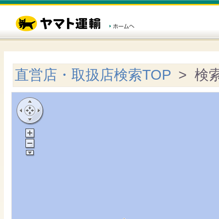
直営店・取扱店検索TOP
> 検