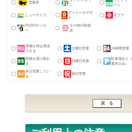
セブン-イレブ
ファミリー
営業所
ン
ート
デイリーヤマザ
ニューデイズ
ポプラ
キ
PUDOロッカ
その他の取扱
ー
店
荷物を持込発送
土曜日営業
24時間営業
できる
荷物を受け取れ
駐車場あり
日曜日営業
る
業所のみ）
本日営業してい
祝日営業
る