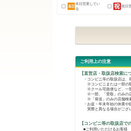
本日営業してい
祝日
る
ご利用上の注意
【直営店・取扱店検索に
・コンビニ等の取扱店は、荷
※コンビニまたは一部の取扱
※クール宅急便など、一部
※一部、「受取」のみの店
※「発送」のみの店舗検索
・お盆・年末年始の休業や臨
実際と異なる場合がござ
【コンビニ等の取扱店で
■ご利用いただけるお客様