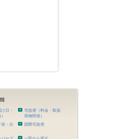
届け日・
宅急便（料金・取扱
係）
荷物関係）
り状・出
国際宅急便
）
ンバーズ
一覧から探す