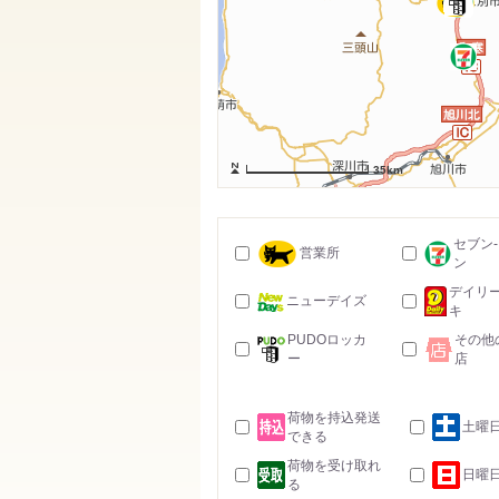
35km
セブン
営業所
ン
デイリ
ニューデイズ
キ
PUDOロッカ
その他
ー
店
荷物を持込発送
土曜
できる
荷物を受け取れ
日曜
る