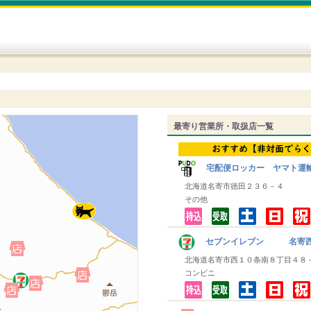
最寄り営業所・取扱店一覧
宅配便ロッカー ヤマト運
北海道名寄市徳田２３６－４
その他
セブンイレブン 名寄西
北海道名寄市西１０条南８丁目４８
コンビニ