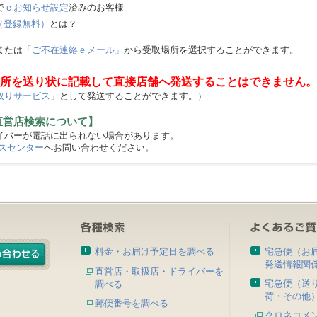
で
ｅお知らせ設定
済みのお客様
（登録無料）
とは？
または
「ご不在連絡ｅメール」
から受取場所を選択することができます。
所を送り状に記載して直接店舗へ発送することはできません。
取りサービス」
として発送することができます。）
直営店検索について】
バーが電話に出られない場合があります。
スセンター
へお問い合わせください。
料金・お届け予定日を調べる
宅急便（お
発送情報関
直営店・取扱店・ドライバーを
宅急便（送
調べる
荷・その他
郵便番号を調べる
クロネコメ