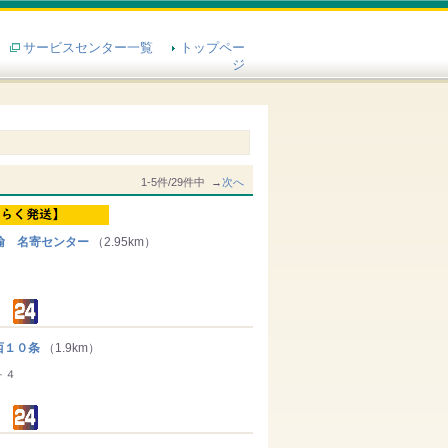
サービスセンター一覧
トップペー
ジ
1-5件/29件中 →
次へ
輸 名寄センター
（2.95km）
１０条
（1.9km）
－４