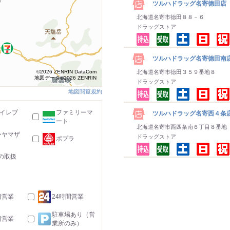
ツルハドラッグ名寄徳田店
北海道名寄市徳田８８－６
ドラッグストア
ツルハドラッグ名寄徳田南
©2026 ZENRIN DataCom
北海道名寄市徳田３５９番地８
地図データ©2026 ZENRIN
ドラッグストア
地図閲覧規約
-イレブ
ファミリーマ
ツルハドラッグ名寄西４条
ート
北海道名寄市西四条南６丁目８番地
ーヤマザ
ドラッグストア
ポプラ
の取扱
日営業
24時間営業
駐車場あり（営
日営業
業所のみ）