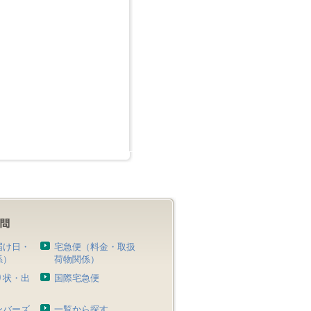
届け日・
宅急便（料金・取扱
係）
荷物関係）
り状・出
国際宅急便
）
ンバーズ
一覧から探す