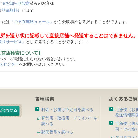
で
ｅお知らせ設定
済みのお客様
（登録無料）
とは？
または
「ご不在連絡ｅメール」
から受取場所を選択することができます。
所を送り状に記載して直接店舗へ発送することはできません。
取りサービス」
として発送することができます。）
直営店検索について】
バーが電話に出られない場合があります。
スセンター
へお問い合わせください。
料金・お届け予定日を調べる
宅急便（お
発送情報関
直営店・取扱店・ドライバーを
宅急便（送
調べる
荷・その他
郵便番号を調べる
クロネコメ