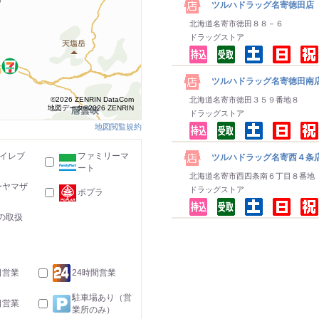
ツルハドラッグ名寄徳田店
北海道名寄市徳田８８－６
ドラッグストア
ツルハドラッグ名寄徳田南
©2026 ZENRIN DataCom
北海道名寄市徳田３５９番地８
地図データ©2026 ZENRIN
ドラッグストア
地図閲覧規約
-イレブ
ファミリーマ
ツルハドラッグ名寄西４条
ート
北海道名寄市西四条南６丁目８番地
ーヤマザ
ドラッグストア
ポプラ
の取扱
日営業
24時間営業
駐車場あり（営
日営業
業所のみ）