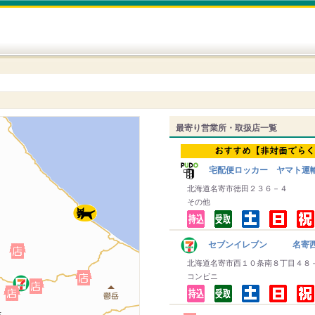
最寄り営業所・取扱店一覧
宅配便ロッカー ヤマト運
北海道名寄市徳田２３６－４
その他
セブンイレブン 名寄西
北海道名寄市西１０条南８丁目４８
コンビニ