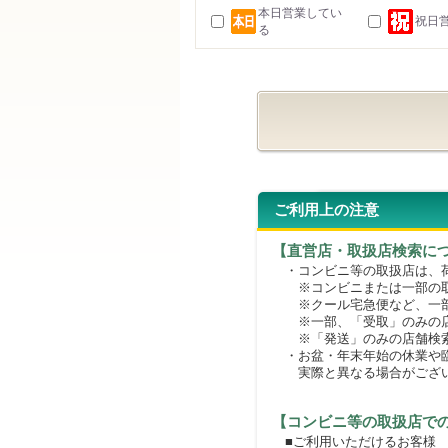
本日営業してい
祝日
る
ご利用上の注意
【直営店・取扱店検索に
・コンビニ等の取扱店は、荷
※コンビニまたは一部の取扱
※クール宅急便など、一部
※一部、「受取」のみの店
※「発送」のみの店舗検索
・お盆・年末年始の休業や臨
実際と異なる場合がござ
【コンビニ等の取扱店で
■ご利用いただけるお客様