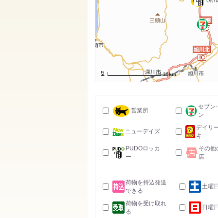
35km
セブン
営業所
ン
デイリ
ニューデイズ
キ
PUDOロッカ
その他
ー
店
荷物を持込発送
土曜
できる
荷物を受け取れ
日曜
る