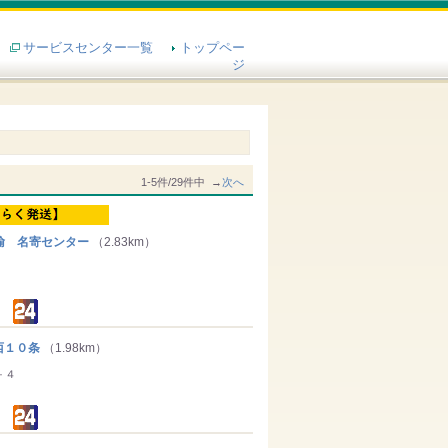
サービスセンター一覧
トップペー
ジ
1-5件/29件中 →
次へ
輸 名寄センター
（2.83km）
１０条
（1.98km）
－４