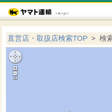
直営店・取扱店検索TOP
> 検