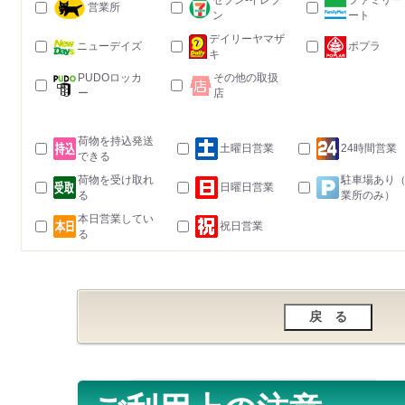
セブン-イレブ
ファミリー
営業所
ン
ート
デイリーヤマザ
ニューデイズ
ポプラ
キ
PUDOロッカ
その他の取扱
ー
店
荷物を持込発送
土曜日営業
24時間営業
できる
荷物を受け取れ
駐車場あり
日曜日営業
る
業所のみ）
本日営業してい
祝日営業
る