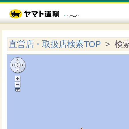
直営店・取扱店検索TOP
> 検