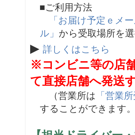
■ご利用方法
「お届け予定ｅメー
ル」
から受取場所を
▶
詳しくはこちら
※コンビニ等の店
て直接店舗へ発送
（営業所は
「営業所
することができます