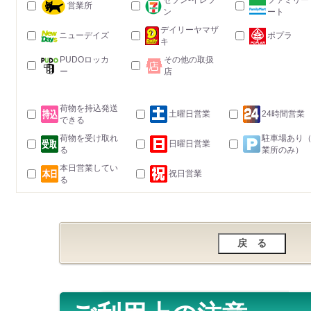
セブン-イレブ
ファミリー
営業所
ン
ート
デイリーヤマザ
ニューデイズ
ポプラ
キ
PUDOロッカ
その他の取扱
ー
店
荷物を持込発送
土曜日営業
24時間営業
できる
荷物を受け取れ
駐車場あり
日曜日営業
る
業所のみ）
本日営業してい
祝日営業
る