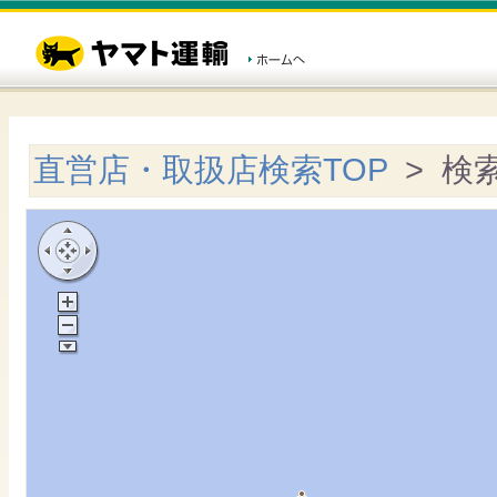
直営店・取扱店検索TOP
> 検