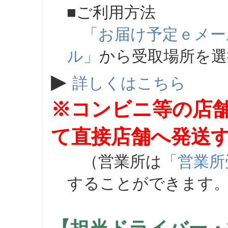
■ご利用方法
「お届け予定ｅメー
ル」
から受取場所を
▶
詳しくはこちら
※コンビニ等の店
て直接店舗へ発送
（営業所は
「営業所
することができます