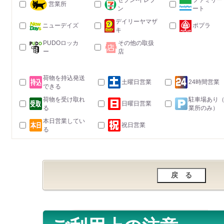
セブン-イレブ
ファミリー
営業所
ン
ート
デイリーヤマザ
ニューデイズ
ポプラ
キ
PUDOロッカ
その他の取扱
ー
店
荷物を持込発送
土曜日営業
24時間営業
できる
荷物を受け取れ
駐車場あり
日曜日営業
る
業所のみ）
本日営業してい
祝日営業
る