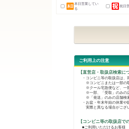
本日営業してい
祝日
る
ご利用上の注意
【直営店・取扱店検索に
・コンビニ等の取扱店は、荷
※コンビニまたは一部の取扱
※クール宅急便など、一部
※一部、「受取」のみの店
※「発送」のみの店舗検索
・お盆・年末年始の休業や臨
実際と異なる場合がござ
【コンビニ等の取扱店で
■ご利用いただけるお客様