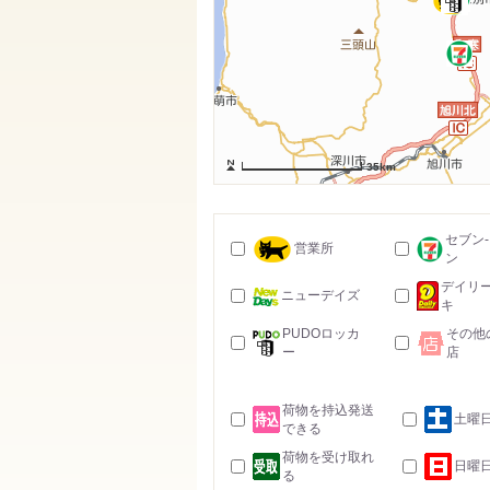
35km
セブン
営業所
ン
デイリ
ニューデイズ
キ
PUDOロッカ
その他
ー
店
荷物を持込発送
土曜
できる
荷物を受け取れ
日曜
る