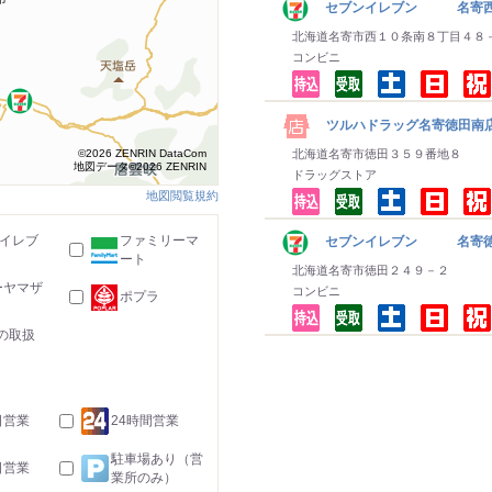
セブンイレブン 名寄西
北海道名寄市西１０条南８丁目４８
コンビニ
ツルハドラッグ名寄徳田南
©2026 ZENRIN DataCom
北海道名寄市徳田３５９番地８
地図データ©2026 ZENRIN
ドラッグストア
地図閲覧規約
-イレブ
ファミリーマ
セブンイレブン 名寄
ート
北海道名寄市徳田２４９－２
ーヤマザ
コンビニ
ポプラ
の取扱
日営業
24時間営業
駐車場あり（営
日営業
業所のみ）