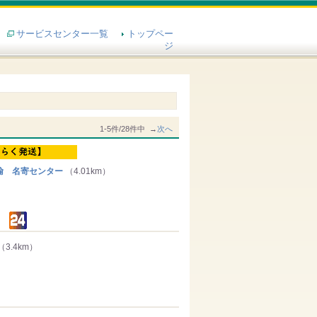
サービスセンター一覧
トップペー
ジ
1-5件/28件中 →
次へ
輸 名寄センター
（4.01km）
（3.4km）