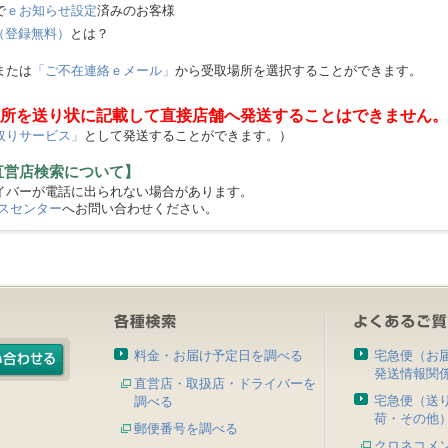
で
ｅお知らせ設定
済みのお客様
（登録無料）
とは？
または
「ご不在連絡ｅメール」
から受取場所を選択することができます。
所を送り状に記載して直接店舗へ発送することはできません。
取りサービス」
として発送することができます。）
直営店検索について】
バーが電話に出られない場合があります。
スセンター
へお問い合わせください。
料金・お届け予定日を調べる
宅急便（お
発送情報関
直営店・取扱店・ドライバーを
宅急便（送
調べる
荷・その他
郵便番号を調べる
クロネコメ