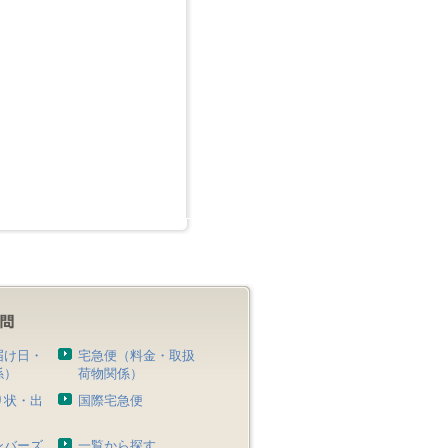
届け日・
宅急便（料金・取扱
係）
荷物関係）
り状・出
国際宅急便
）
ンバーズ
一覧から探す