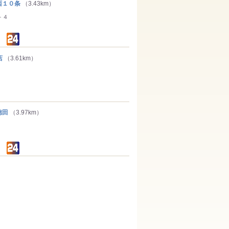
１０条
（3.43km）
－４
店
（3.61km）
徳田
（3.97km）