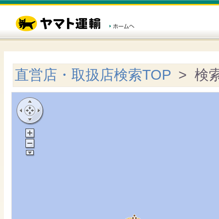
直営店・取扱店検索TOP
> 検