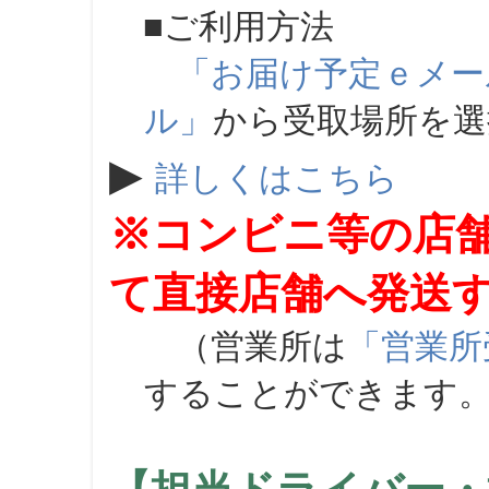
■ご利用方法
「お届け予定ｅメー
ル」
から受取場所を
▶
詳しくはこちら
※コンビニ等の店
て直接店舗へ発送
（営業所は
「営業所
することができます