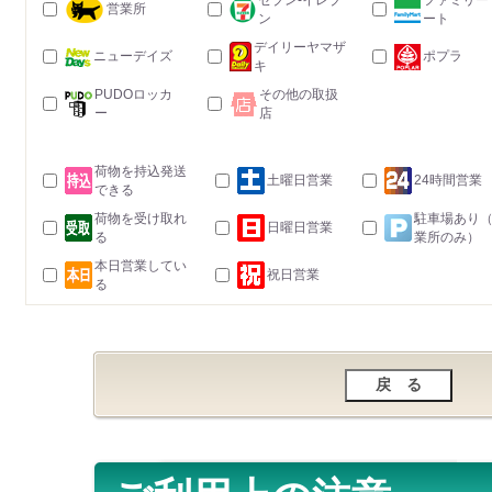
セブン-イレブ
ファミリー
営業所
ン
ート
デイリーヤマザ
ニューデイズ
ポプラ
キ
PUDOロッカ
その他の取扱
ー
店
荷物を持込発送
土曜日営業
24時間営業
できる
荷物を受け取れ
駐車場あり
日曜日営業
る
業所のみ）
本日営業してい
祝日営業
る