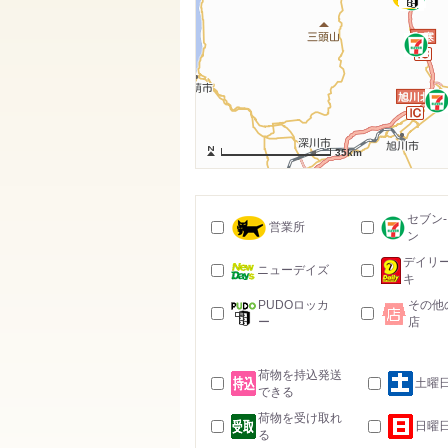
35km
セブン
営業所
ン
デイリ
ニューデイズ
キ
PUDOロッカ
その他
ー
店
荷物を持込発送
土曜
できる
荷物を受け取れ
日曜
る