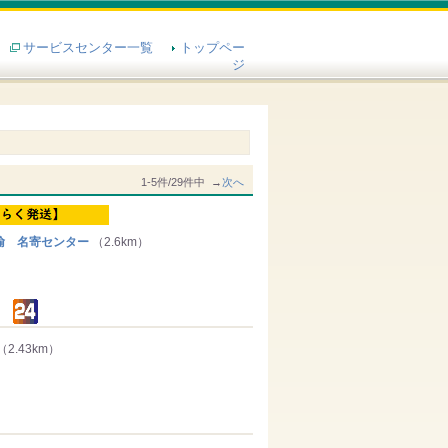
サービスセンター一覧
トップペー
ジ
1-5件/29件中 →
次へ
輸 名寄センター
（2.6km）
（2.43km）