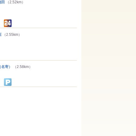
徳田
（2.52km）
店
（2.55km）
（名寄）
（2.58km）