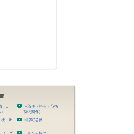
届け日・
宅急便（料金・取扱
係）
荷物関係）
り状・出
国際宅急便
）
ンバーズ
一覧から探す