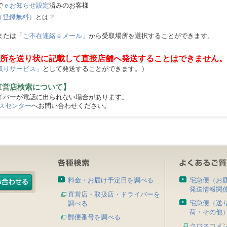
で
ｅお知らせ設定
済みのお客様
（登録無料）
とは？
または
「ご不在連絡ｅメール」
から受取場所を選択することができます。
所を送り状に記載して直接店舗へ発送することはできません。
取りサービス」
として発送することができます。）
直営店検索について】
バーが電話に出られない場合があります。
スセンター
へお問い合わせください。
料金・お届け予定日を調べる
宅急便（お
発送情報関
直営店・取扱店・ドライバーを
宅急便（送
調べる
荷・その他
郵便番号を調べる
クロネコメ