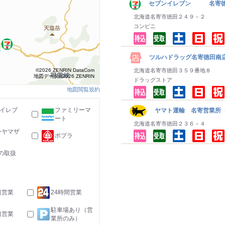
セブンイレブン 名寄
北海道名寄市徳田２４９－２
コンビニ
ツルハドラッグ名寄徳田南
©2026 ZENRIN DataCom
北海道名寄市徳田３５９番地８
地図データ©2026 ZENRIN
ドラッグストア
地図閲覧規約
-イレブ
ファミリーマ
ヤマト運輸 名寄営業所
ート
北海道名寄市徳田２３６－４
ーヤマザ
ポプラ
の取扱
日営業
24時間営業
駐車場あり（営
日営業
業所のみ）