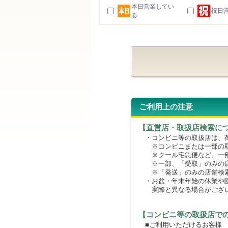
本日営業してい
祝日
る
ご利用上の注意
【直営店・取扱店検索に
・コンビニ等の取扱店は、荷
※コンビニまたは一部の取扱
※クール宅急便など、一部
※一部、「受取」のみの店
※「発送」のみの店舗検索
・お盆・年末年始の休業や臨
実際と異なる場合がござ
【コンビニ等の取扱店で
■ご利用いただけるお客様