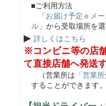
■ご利用方法
「お届け予定ｅメー
ル」
から受取場所を
▶
詳しくはこちら
※コンビニ等の店
て直接店舗へ発送
（営業所は
「営業所
することができます