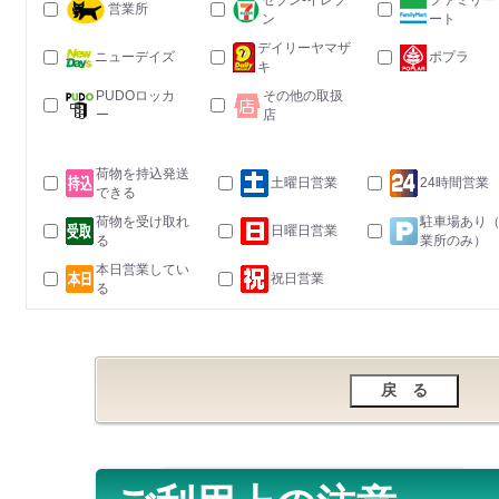
セブン-イレブ
ファミリー
営業所
ン
ート
デイリーヤマザ
ニューデイズ
ポプラ
キ
PUDOロッカ
その他の取扱
ー
店
荷物を持込発送
土曜日営業
24時間営業
できる
荷物を受け取れ
駐車場あり
日曜日営業
る
業所のみ）
本日営業してい
祝日営業
る