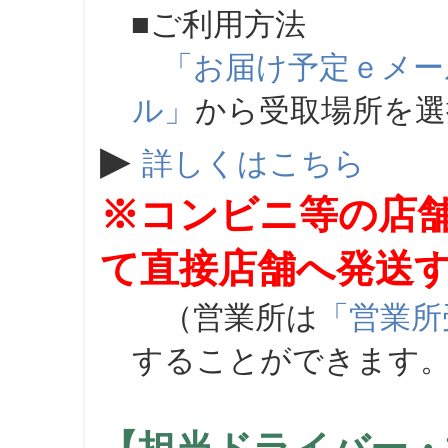
■ご利用方法
「お届け予定ｅメー
ル」
から受取場所を
▶
詳しくはこちら
※コンビニ等の店
て直接店舗へ発送
（営業所は
「営業所
することができます