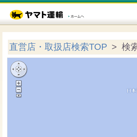
直営店・取扱店検索TOP
> 検