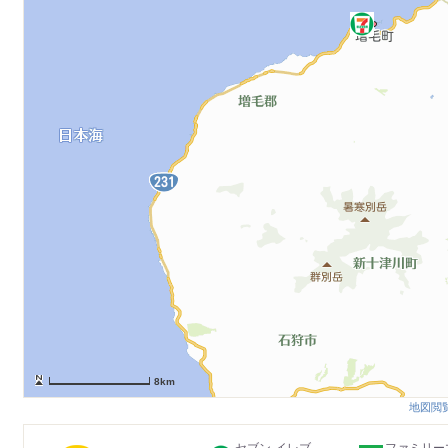
8km
地図閲