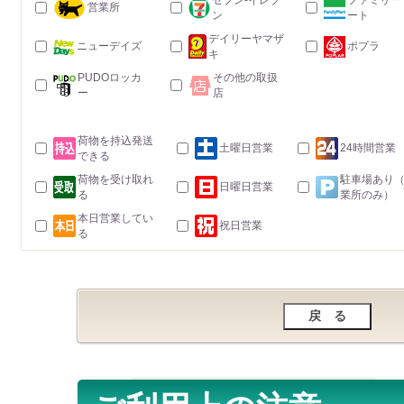
セブン-イレブ
ファミリー
営業所
ン
ート
デイリーヤマザ
ニューデイズ
ポプラ
キ
PUDOロッカ
その他の取扱
ー
店
荷物を持込発送
土曜日営業
24時間営業
できる
荷物を受け取れ
駐車場あり
日曜日営業
る
業所のみ）
本日営業してい
祝日営業
る