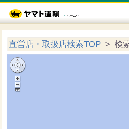
直営店・取扱店検索TOP
> 検