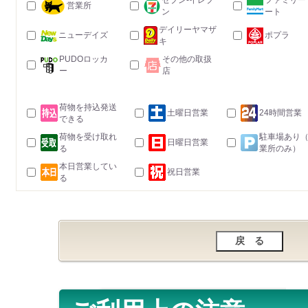
セブン-イレブ
ファミリー
営業所
ン
ート
デイリーヤマザ
ニューデイズ
ポプラ
キ
PUDOロッカ
その他の取扱
ー
店
荷物を持込発送
土曜日営業
24時間営業
できる
荷物を受け取れ
駐車場あり
日曜日営業
る
業所のみ）
本日営業してい
祝日営業
る