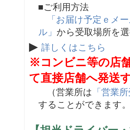
■ご利用方法
「お届け予定ｅメー
ル」
から受取場所を
▶
詳しくはこちら
※コンビニ等の店
て直接店舗へ発送
（営業所は
「営業所
することができます