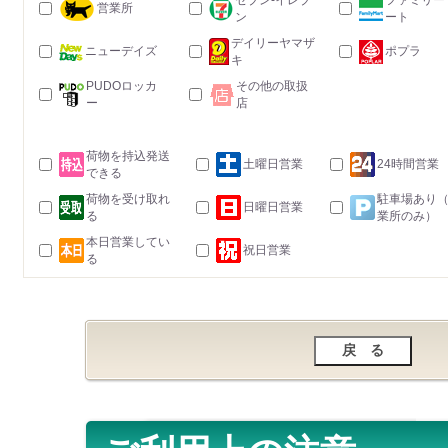
セブン-イレブ
ファミリー
営業所
ン
ート
デイリーヤマザ
ニューデイズ
ポプラ
キ
PUDOロッカ
その他の取扱
ー
店
荷物を持込発送
土曜日営業
24時間営業
できる
荷物を受け取れ
駐車場あり
日曜日営業
る
業所のみ）
本日営業してい
祝日営業
る