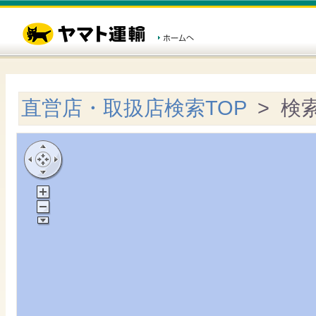
直営店・取扱店検索TOP
> 検