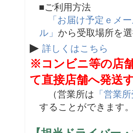
■ご利用方法
「お届け予定ｅメー
ル」
から受取場所を
▶
詳しくはこちら
※コンビニ等の店
て直接店舗へ発送
（営業所は
「営業所
することができます