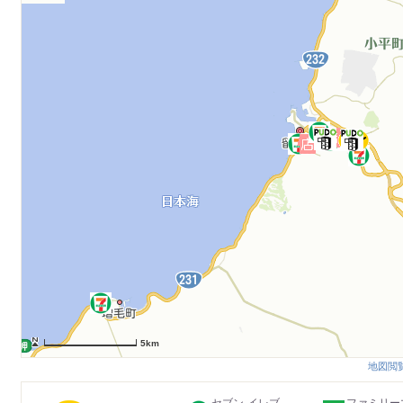
5km
地図閲