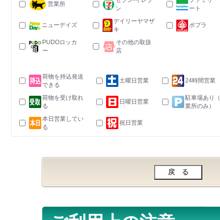
セブン-イレブ
ファミリー
営業所
ン
ート
デイリーヤマザ
ニューデイズ
ポプラ
キ
PUDOロッカ
その他の取扱
ー
店
荷物を持込発送
土曜日営業
24時間営業
できる
荷物を受け取れ
駐車場あり
日曜日営業
る
業所のみ）
本日営業してい
祝日営業
る