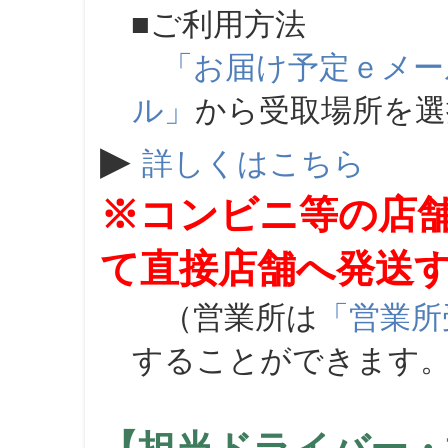
■ご利用方法
「お届け予定ｅメー
ル」
から受取場所を
▶
詳しくはこちら
※コンビニ等の店
て直接店舗へ発送
（営業所は
「営業所
することができます