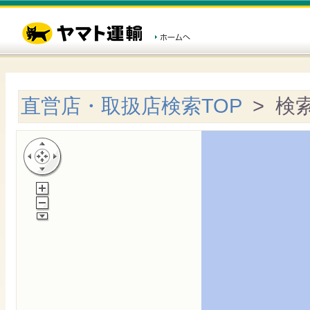
直営店・取扱店検索TOP
> 検