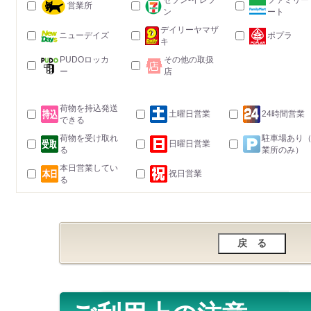
セブン-イレブ
ファミリー
営業所
ン
ート
デイリーヤマザ
ニューデイズ
ポプラ
キ
PUDOロッカ
その他の取扱
ー
店
荷物を持込発送
土曜日営業
24時間営業
できる
荷物を受け取れ
駐車場あり
日曜日営業
る
業所のみ）
本日営業してい
祝日営業
る