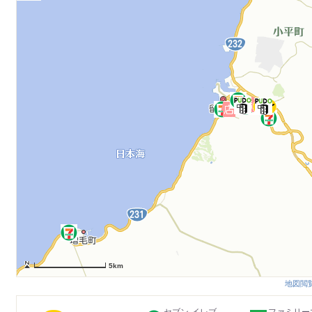
5km
地図閲