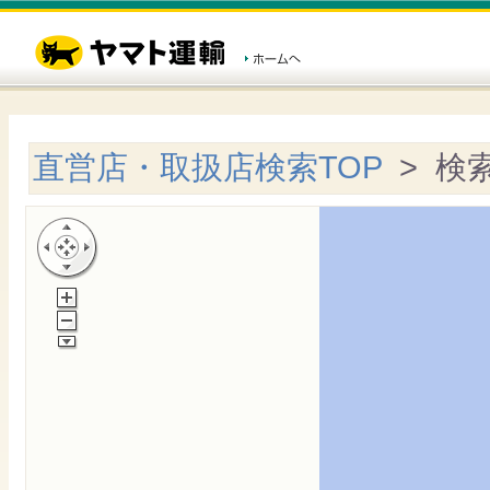
直営店・取扱店検索TOP
> 検