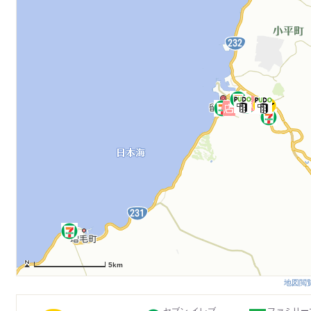
5km
地図閲