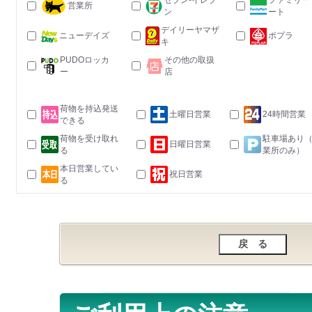
セブン-イレブ
ファミリー
営業所
ン
ート
デイリーヤマザ
ニューデイズ
ポプラ
キ
PUDOロッカ
その他の取扱
ー
店
荷物を持込発送
土曜日営業
24時間営業
できる
荷物を受け取れ
駐車場あり
日曜日営業
る
業所のみ）
本日営業してい
祝日営業
る