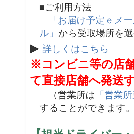
■ご利用方法
「お届け予定ｅメー
ル」
から受取場所を
▶
詳しくはこちら
※コンビニ等の店
て直接店舗へ発送
（営業所は
「営業所
することができます