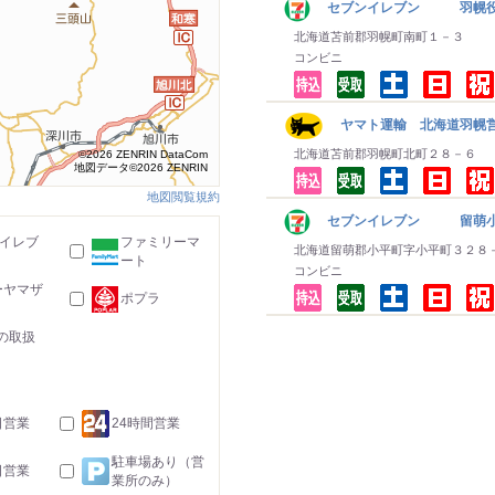
セブンイレブン 羽幌
北海道苫前郡羽幌町南町１－３
コンビニ
ヤマト運輸 北海道羽幌営
北海道苫前郡羽幌町北町２８－６
©2026 ZENRIN DataCom
地図データ©2026 ZENRIN
地図閲覧規約
セブンイレブン 留萌
-イレブ
ファミリーマ
北海道留萌郡小平町字小平町３２８
ート
コンビニ
ーヤマザ
ポプラ
の取扱
日営業
24時間営業
駐車場あり（営
日営業
業所のみ）