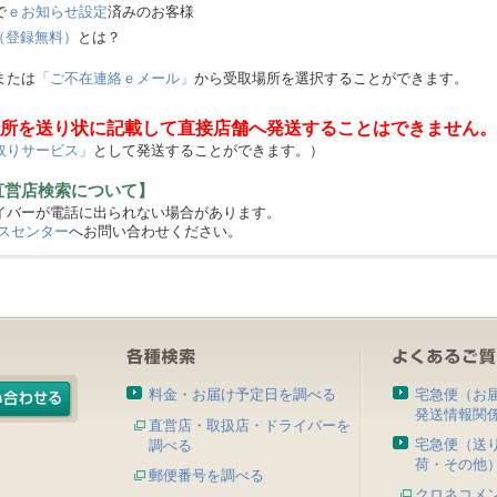
で
ｅお知らせ設定
済みのお客様
（登録無料）
とは？
または
「ご不在連絡ｅメール」
から受取場所を選択することができます。
所を送り状に記載して直接店舗へ発送することはできません。
取りサービス」
として発送することができます。）
直営店検索について】
バーが電話に出られない場合があります。
スセンター
へお問い合わせください。
料金・お届け予定日を調べる
宅急便（お
発送情報関
直営店・取扱店・ドライバーを
宅急便（送
調べる
荷・その他
郵便番号を調べる
クロネコメ