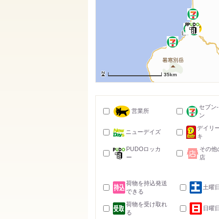
35km
セブン
営業所
ン
デイリ
ニューデイズ
キ
PUDOロッカ
その他
ー
店
荷物を持込発送
土曜
できる
荷物を受け取れ
日曜
る