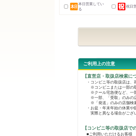
本日営業してい
祝日
る
ご利用上の注意
【直営店・取扱店検索に
・コンビニ等の取扱店は、荷
※コンビニまたは一部の取扱
※クール宅急便など、一部
※一部、「受取」のみの店
※「発送」のみの店舗検索
・お盆・年末年始の休業や臨
実際と異なる場合がござ
【コンビニ等の取扱店で
■ご利用いただけるお客様