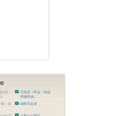
届け日・
宅急便（料金・取扱
係）
荷物関係）
り状・出
国際宅急便
）
ンバーズ
一覧から探す