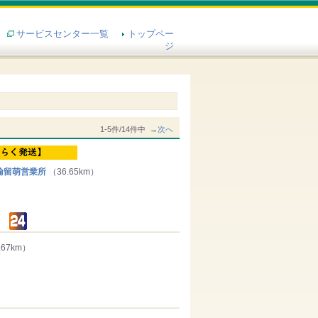
サービスセンター一覧
トップペー
ジ
1-5件/14件中 →
次へ
輸留萌営業所
（36.65km）
.67km）