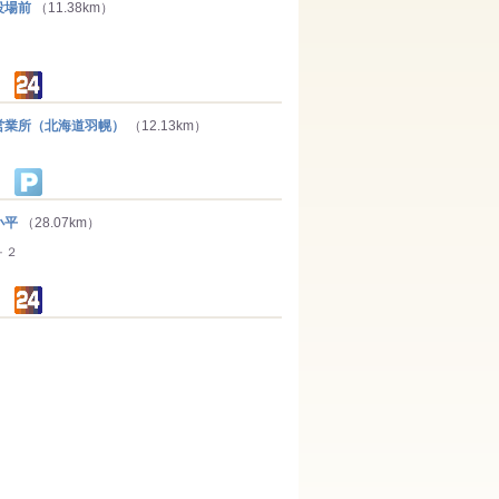
役場前
（11.38km）
業所（北海道羽幌）
（12.13km）
小平
（28.07km）
－２