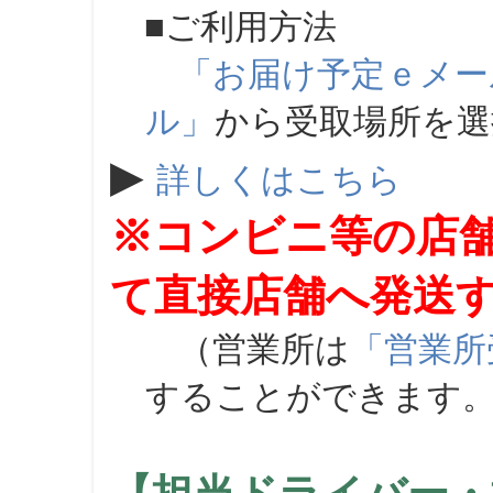
■ご利用方法
「お届け予定ｅメー
ル」
から受取場所を
▶
詳しくはこちら
※コンビニ等の店
て直接店舗へ発送
（営業所は
「営業所
することができます