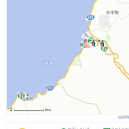
5km
地図閲