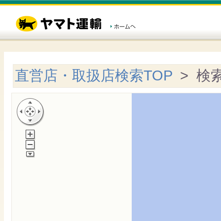
直営店・取扱店検索TOP
> 検