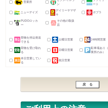
セブン-イレブ
ファミリー
営業所
ン
ート
デイリーヤマザ
ニューデイズ
ポプラ
キ
PUDOロッカ
その他の取扱
ー
店
荷物を持込発送
土曜日営業
24時間営業
できる
荷物を受け取れ
駐車場あり
日曜日営業
る
業所のみ）
本日営業してい
祝日営業
る