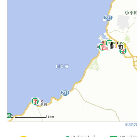
5km
地図閲