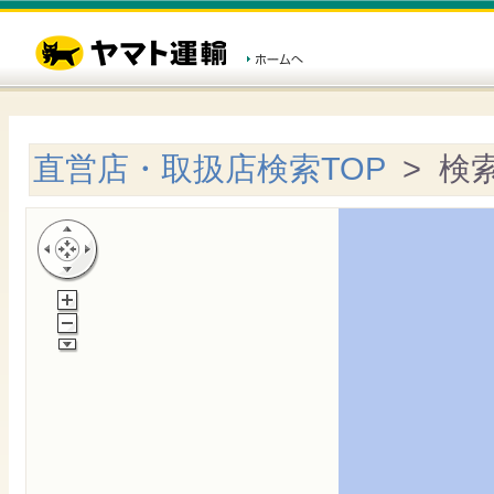
直営店・取扱店検索TOP
> 検