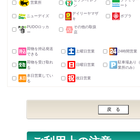
セブン-イレブ
ファミリー
営業所
ン
ート
デイリーヤマザ
ニューデイズ
ポプラ
キ
PUDOロッカ
その他の取扱
ー
店
荷物を持込発送
土曜日営業
24時間営業
できる
荷物を受け取れ
駐車場あり
日曜日営業
る
業所のみ）
本日営業してい
祝日営業
る