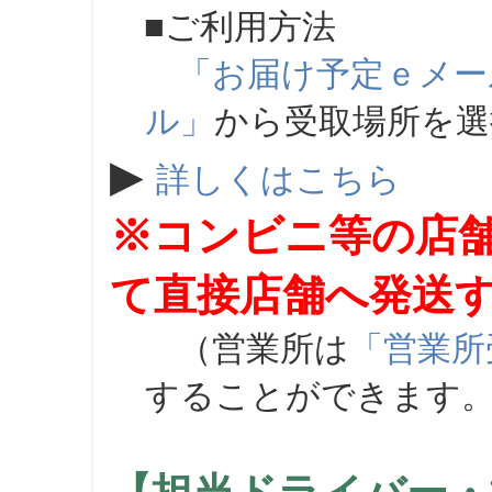
■ご利用方法
「お届け予定ｅメー
ル」
から受取場所を
▶
詳しくはこちら
※コンビニ等の店
て直接店舗へ発送
（営業所は
「営業所
することができます