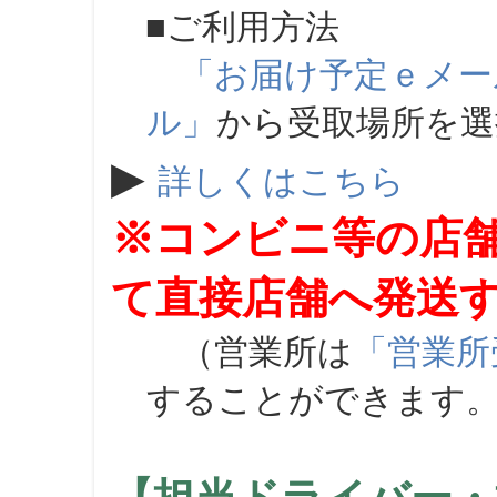
■ご利用方法
「お届け予定ｅメー
ル」
から受取場所を
▶
詳しくはこちら
※コンビニ等の店
て直接店舗へ発送
（営業所は
「営業所
することができます