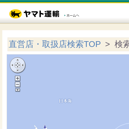
直営店・取扱店検索TOP
> 検