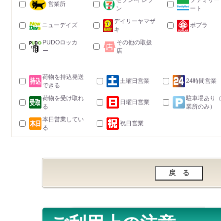
セブン-イレブ
ファミリー
営業所
ン
ート
デイリーヤマザ
ニューデイズ
ポプラ
キ
PUDOロッカ
その他の取扱
ー
店
荷物を持込発送
土曜日営業
24時間営業
できる
荷物を受け取れ
駐車場あり
日曜日営業
る
業所のみ）
本日営業してい
祝日営業
る