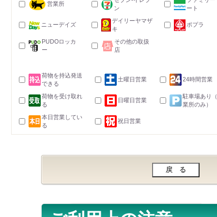
セブン-イレブ
ファミリー
営業所
ン
ート
デイリーヤマザ
ニューデイズ
ポプラ
キ
PUDOロッカ
その他の取扱
ー
店
荷物を持込発送
土曜日営業
24時間営業
できる
荷物を受け取れ
駐車場あり
日曜日営業
る
業所のみ）
本日営業してい
祝日営業
る