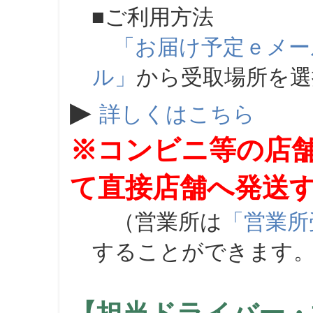
■ご利用方法
「お届け予定ｅメー
ル」
から受取場所を
▶
詳しくはこちら
※コンビニ等の店
て直接店舗へ発送
（営業所は
「営業所
することができます