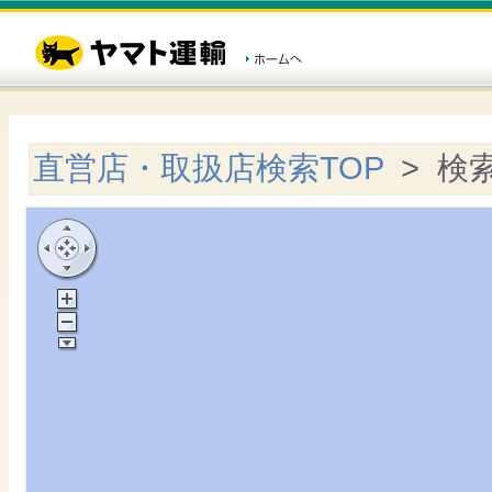
直営店・取扱店検索TOP
> 検