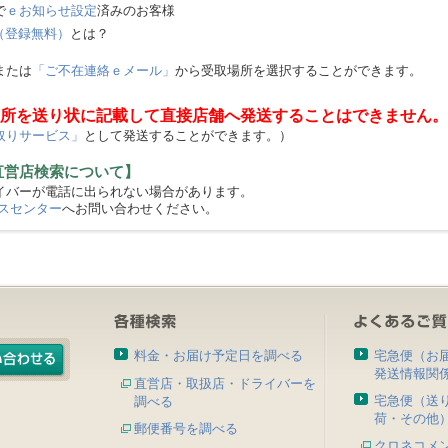
で
ｅお知らせ設定
済みのお客様
（登録無料）
とは？
または
「ご不在連絡ｅメール」
から受取場所を選択することができます。
所を送り状に記載して直接店舗へ発送することはできません。
取りサービス」
として発送することができます。）
直営店検索について】
バーが電話に出られない場合があります。
スセンター
へお問い合わせください。
料金・お届け予定日を調べる
宅急便（お
発送情報関
直営店・取扱店・ドライバーを
宅急便（送
調べる
荷・その他
郵便番号を調べる
クロネコメ