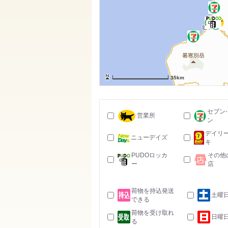
35km
セブン
営業所
ン
デイリ
ニューデイズ
キ
PUDOロッカ
その他
ー
店
荷物を持込発送
土曜
できる
荷物を受け取れ
日曜
る