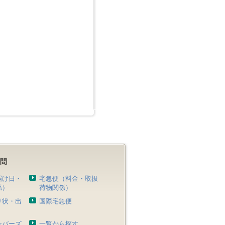
届け日・
宅急便（料金・取扱
係）
荷物関係）
り状・出
国際宅急便
）
ンバーズ
一覧から探す