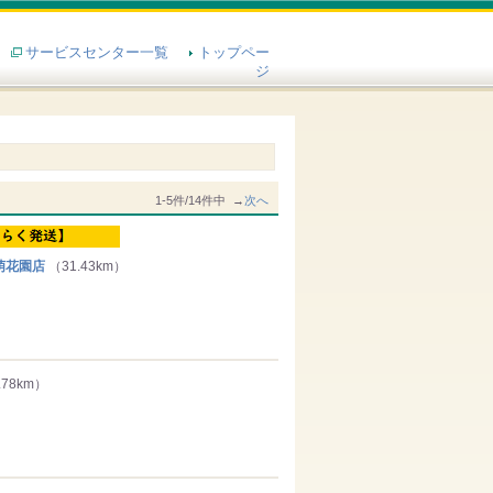
サービスセンター一覧
トップペー
ジ
1-5件/14件中 →
次へ
萌花園店
（31.43km）
.78km）