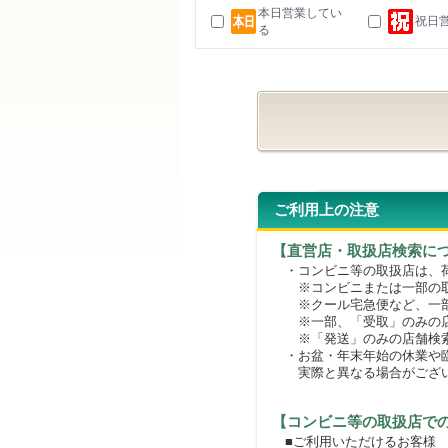
本日営業してい
祝日
る
ご利用上の注意
【直営店・取扱店検索に
・コンビニ等の取扱店は、荷
※コンビニまたは一部の取扱
※クール宅急便など、一部
※一部、「受取」のみの店
※「発送」のみの店舗検索
・お盆・年末年始の休業や臨
実際と異なる場合がござ
【コンビニ等の取扱店で
■ご利用いただけるお客様