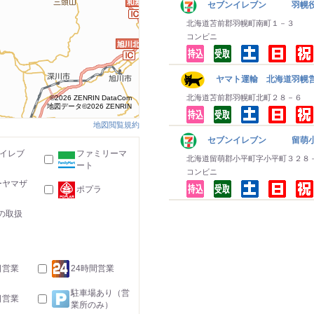
セブンイレブン 羽幌
北海道苫前郡羽幌町南町１－３
コンビニ
ヤマト運輸 北海道羽幌営
北海道苫前郡羽幌町北町２８－６
©2026 ZENRIN DataCom
地図データ©2026 ZENRIN
地図閲覧規約
セブンイレブン 留萌
-イレブ
ファミリーマ
北海道留萌郡小平町字小平町３２８
ート
コンビニ
ーヤマザ
ポプラ
の取扱
日営業
24時間営業
駐車場あり（営
日営業
業所のみ）