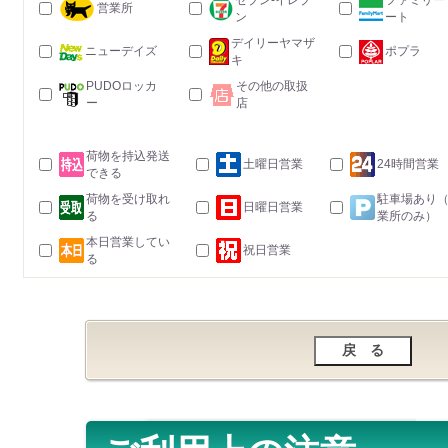
セブン-イレブ
ファミリー
営業所
ン
ート
デイリーヤマザ
ニューデイズ
ポプラ
キ
PUDOロッカ
その他の取扱
ー
店
荷物を持込発送
土曜日営業
24時間営業
できる
荷物を受け取れ
駐車場あり
日曜日営業
る
業所のみ）
本日営業してい
祝日営業
る