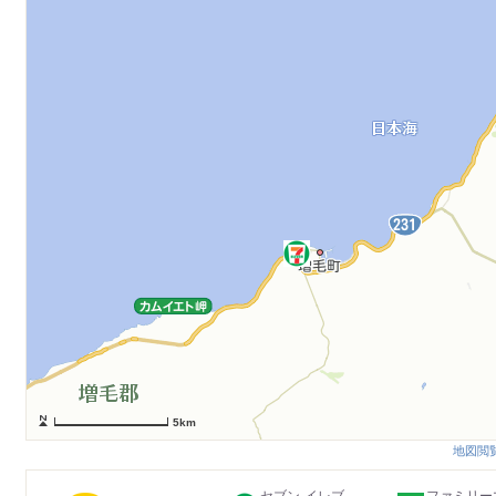
5km
地図閲