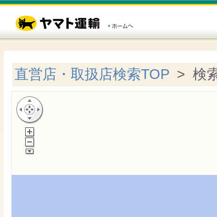
直営店・取扱店検索TOP
> 検