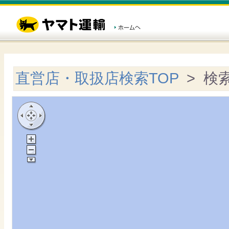
直営店・取扱店検索TOP
> 検