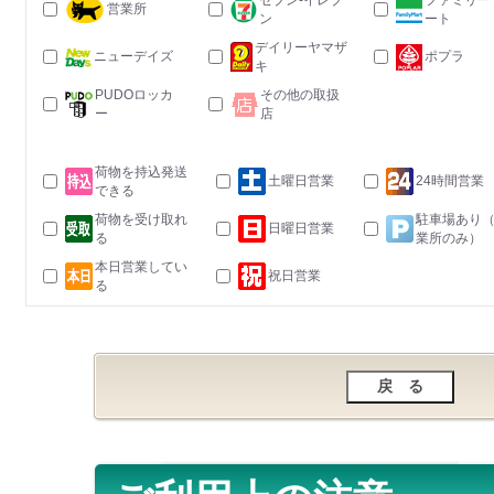
セブン-イレブ
ファミリー
営業所
ン
ート
デイリーヤマザ
ニューデイズ
ポプラ
キ
PUDOロッカ
その他の取扱
ー
店
荷物を持込発送
土曜日営業
24時間営業
できる
荷物を受け取れ
駐車場あり
日曜日営業
る
業所のみ）
本日営業してい
祝日営業
る