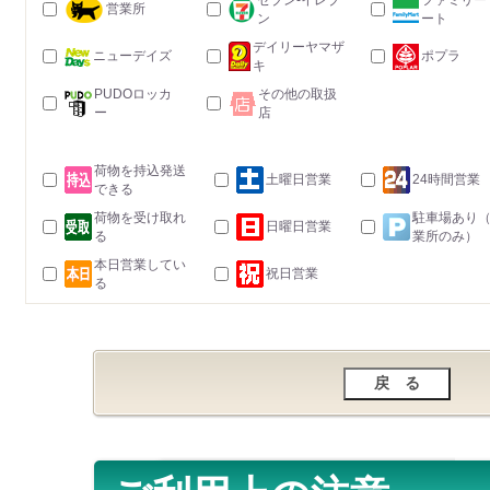
セブン-イレブ
ファミリー
営業所
ン
ート
デイリーヤマザ
ニューデイズ
ポプラ
キ
PUDOロッカ
その他の取扱
ー
店
荷物を持込発送
土曜日営業
24時間営業
できる
荷物を受け取れ
駐車場あり
日曜日営業
る
業所のみ）
本日営業してい
祝日営業
る