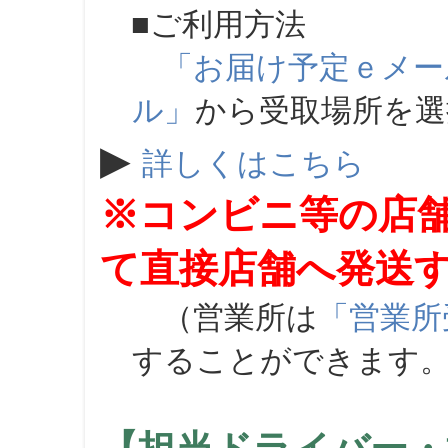
■ご利用方法
「お届け予定ｅメー
ル」
から受取場所を
▶
詳しくはこちら
※コンビニ等の店
て直接店舗へ発送
（営業所は
「営業所
することができます