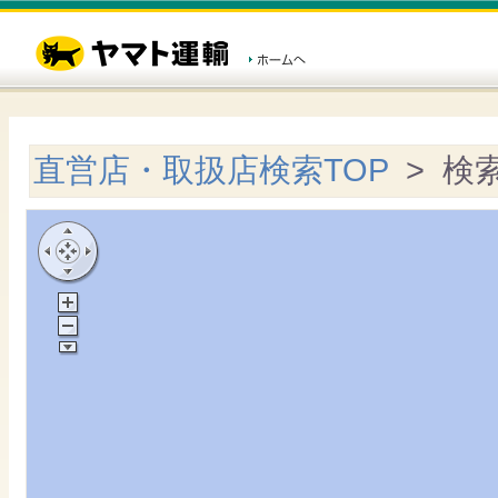
直営店・取扱店検索TOP
> 検