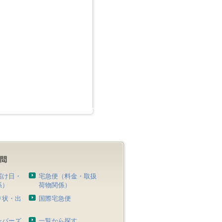
届け日・
宅急便（料金・取扱
係）
荷物関係）
り状・出
国際宅急便
）
ンバーズ
一覧から探す