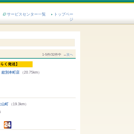
サービスセンター一覧
トップペー
ジ
1-5件/32件中 →
次へ
 紋別本町店
（20.75km）
大山町
（19.3km）
６