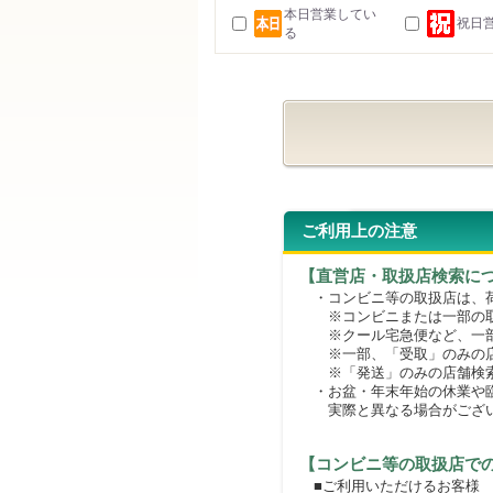
本日営業してい
祝日
る
ご利用上の注意
【直営店・取扱店検索に
・コンビニ等の取扱店は、荷
※コンビニまたは一部の取扱
※クール宅急便など、一部
※一部、「受取」のみの店
※「発送」のみの店舗検索
・お盆・年末年始の休業や臨
実際と異なる場合がござ
【コンビニ等の取扱店で
■ご利用いただけるお客様