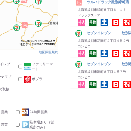
ツルハドラッグ紋別緑町店
北海道紋別市緑町５丁目６－１７
ドラッグストア
セブンイレブン 紋別
北海道紋別市花園町２丁目４番２号
©2026 ZENRIN DataCom
地図データ©2026 ZENRIN
コンビニ
地図閲覧規約
-イレブ
ファミリーマ
セブンイレブン 紋別
ート
北海道紋別市港町８丁目１番７号
ーヤマザ
コンビニ
ポプラ
の取扱
日営業
24時間営業
駐車場あり（営
日営業
業所のみ）