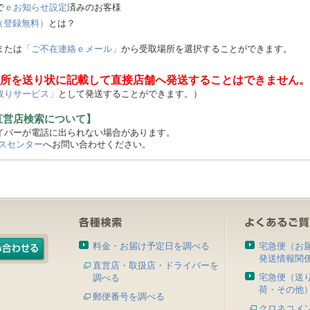
で
ｅお知らせ設定
済みのお客様
（登録無料）
とは？
または
「ご不在連絡ｅメール」
から受取場所を選択することができます。
所を送り状に記載して直接店舗へ発送することはできません。
取りサービス」
として発送することができます。）
直営店検索について】
バーが電話に出られない場合があります。
スセンター
へお問い合わせください。
料金・お届け予定日を調べる
宅急便（お
発送情報関
直営店・取扱店・ドライバーを
宅急便（送
調べる
荷・その他
郵便番号を調べる
クロネコメ