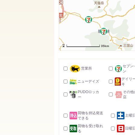
35km
セブン
営業所
ン
デイリ
ニューデイズ
キ
PUDOロッカ
その他
ー
店
荷物を持込発送
土曜
できる
荷物を受け取れ
日曜
る