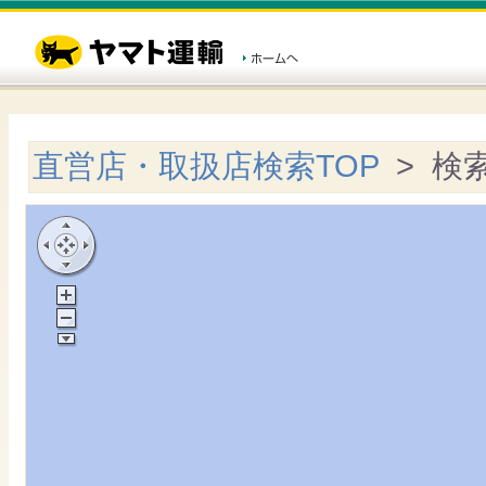
直営店・取扱店検索TOP
> 検