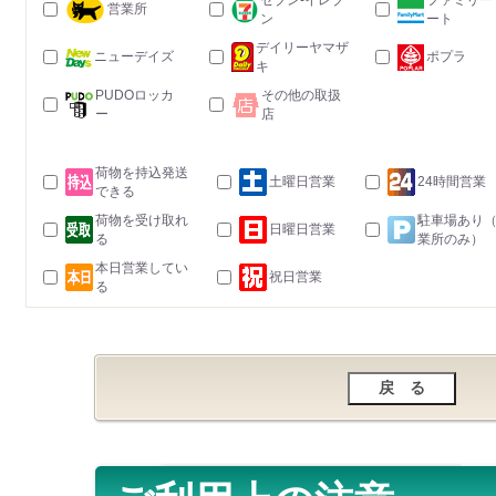
セブン-イレブ
ファミリー
営業所
ン
ート
デイリーヤマザ
ニューデイズ
ポプラ
キ
PUDOロッカ
その他の取扱
ー
店
荷物を持込発送
土曜日営業
24時間営業
できる
荷物を受け取れ
駐車場あり
日曜日営業
る
業所のみ）
本日営業してい
祝日営業
る