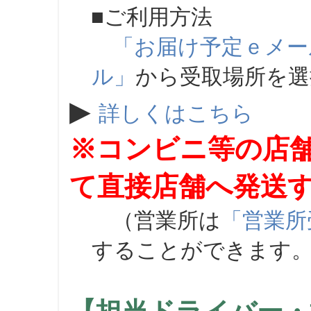
■ご利用方法
「お届け予定ｅメー
ル」
から受取場所を
▶
詳しくはこちら
※コンビニ等の店
て直接店舗へ発送
（営業所は
「営業所
することができます