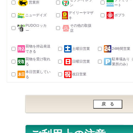
セブン-イレブ
ファミリー
営業所
ン
ート
デイリーヤマザ
ニューデイズ
ポプラ
キ
PUDOロッカ
その他の取扱
ー
店
荷物を持込発送
土曜日営業
24時間営業
できる
荷物を受け取れ
駐車場あり
日曜日営業
る
業所のみ）
本日営業してい
祝日営業
る