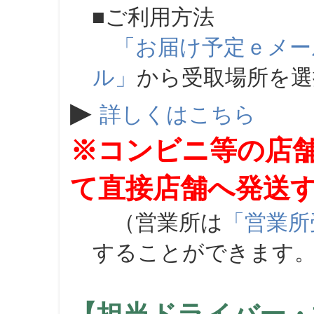
■ご利用方法
「お届け予定ｅメー
ル」
から受取場所を
▶
詳しくはこちら
※コンビニ等の店
て直接店舗へ発送
（営業所は
「営業所
することができます