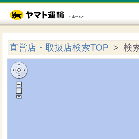
直営店・取扱店検索TOP
> 検