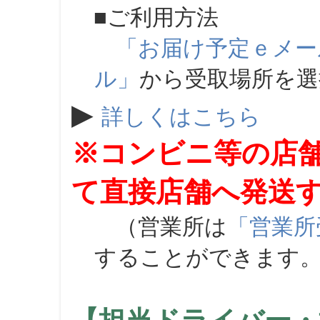
■ご利用方法
「お届け予定ｅメー
ル」
から受取場所を
▶
詳しくはこちら
※コンビニ等の店
て直接店舗へ発送
（営業所は
「営業所
することができます