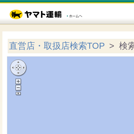
直営店・取扱店検索TOP
> 検