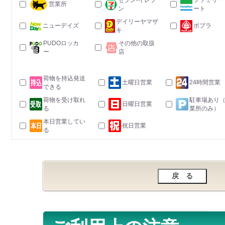
セブン-イレブ
ファミリー
営業所
ン
ート
デイリーヤマザ
ニューデイズ
ポプラ
キ
PUDOロッカ
その他の取扱
ー
店
荷物を持込発送
土曜日営業
24時間営業
できる
荷物を受け取れ
駐車場あり
日曜日営業
る
業所のみ）
本日営業してい
祝日営業
る