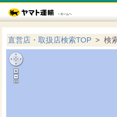
直営店・取扱店検索TOP
> 検