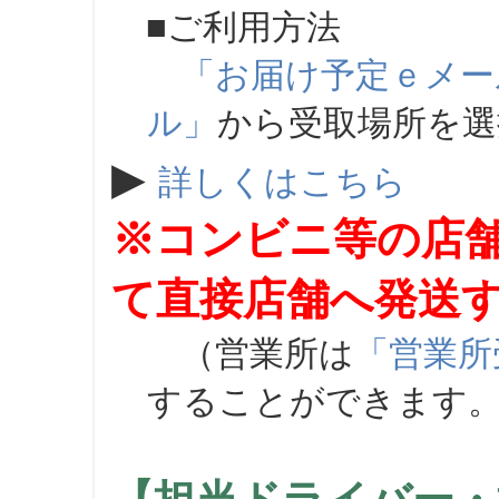
■ご利用方法
「お届け予定ｅメー
ル」
から受取場所を
▶
詳しくはこちら
※コンビニ等の店
て直接店舗へ発送
（営業所は
「営業所
することができます