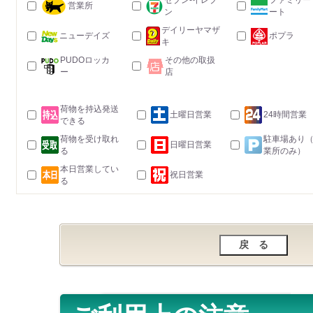
セブン-イレブ
ファミリー
営業所
ン
ート
デイリーヤマザ
ニューデイズ
ポプラ
キ
PUDOロッカ
その他の取扱
ー
店
荷物を持込発送
土曜日営業
24時間営業
できる
荷物を受け取れ
駐車場あり
日曜日営業
る
業所のみ）
本日営業してい
祝日営業
る