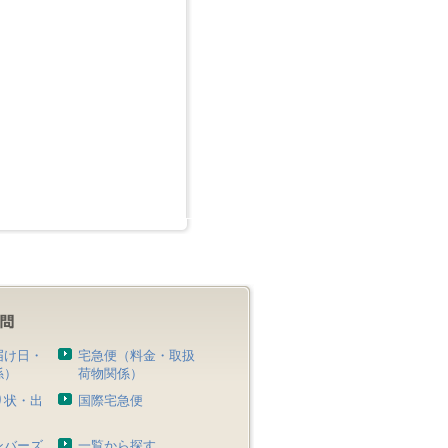
届け日・
宅急便（料金・取扱
係）
荷物関係）
り状・出
国際宅急便
）
ンバーズ
一覧から探す