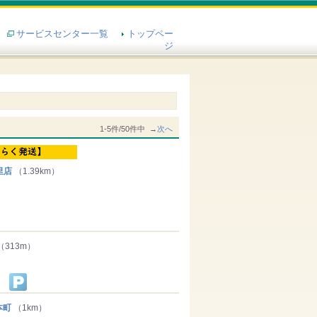
サービスセンター一覧
トップペー
ジ
1-5件/50件中 →
次へ
里店
（1.39km）
（313m）
本町
（1km）