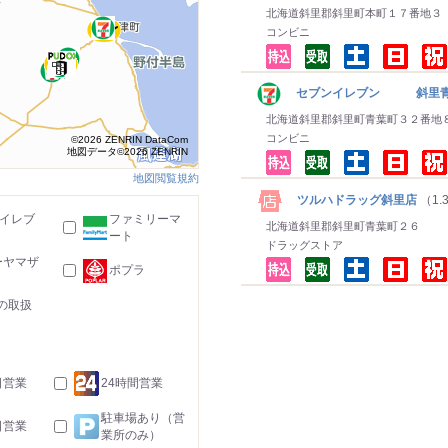
北海道斜里郡斜里町本町１７番地３
コンビニ
セブンイレブン 斜里
北海道斜里郡斜里町青葉町３２番地
コンビニ
©2026 ZENRIN DataCom
地図データ©2026 ZENRIN
地図閲覧規約
ツルハドラッグ斜里店
（1.
-イレブ
ファミリーマ
北海道斜里郡斜里町青葉町２６
ート
ドラッグストア
ーヤマザ
ポプラ
の取扱
日営業
24時間営業
駐車場あり（営
日営業
業所のみ）