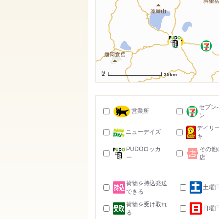
35km
セブン
営業所
ン
デイリ
ニューデイズ
キ
PUDOロッカ
その他
ー
店
荷物を持込発送
土曜
できる
荷物を受け取れ
日曜
る