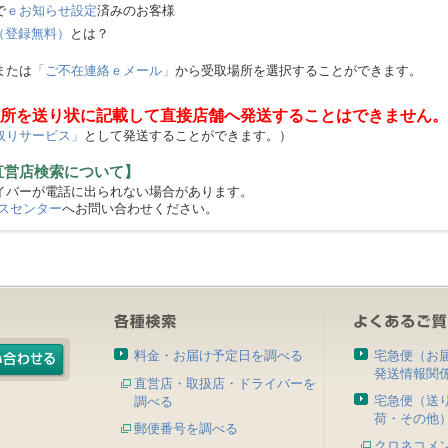
で
ｅお知らせ設定
済みのお客様
（登録無料）
とは？
または
「ご不在連絡ｅメール」
から受取場所を選択することができます。
所を送り状に記載して直接店舗へ発送することはできません。
取りサービス」
として発送することができます。）
直営店検索について】
バーが電話に出られない場合があります。
スセンター
へお問い合わせください。
料金・お届け予定日を調べる
宅急便（お
発送情報関
直営店・取扱店・ドライバーを
宅急便（送
調べる
荷・その他
郵便番号を調べる
クロネコメ