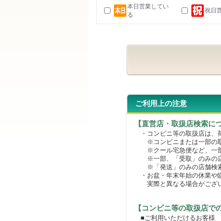
本日営業してい
祝日
る
ご利用上の注意
【直営店・取扱店検索に
・コンビニ等の取扱店は、荷
※コンビニまたは一部の取扱
※クール宅急便など、一部
※一部、「受取」のみの店
※「発送」のみの店舗検索
・お盆・年末年始の休業や臨
実際と異なる場合がござ
【コンビニ等の取扱店で
■ご利用いただけるお客様