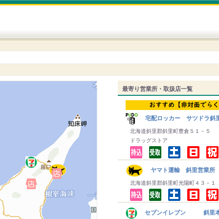
最寄り営業所・取扱店一覧
宅配ロッカー サツドラ斜
北海道斜里郡斜里町豊倉５１－５
ドラッグストア
ヤマト運輸 斜里営業所
北海道斜里郡斜里町光陽町４３－１
セブンイレブン 斜里