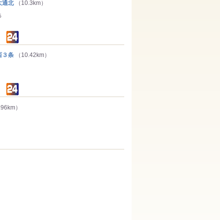
大通北
（10.3km）
５
西３条
（10.42km）
.96km）