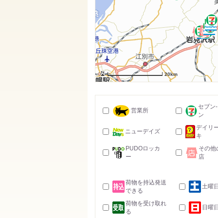
20km
セブン
営業所
ン
デイリ
ニューデイズ
キ
PUDOロッカ
その他
ー
店
荷物を持込発送
土曜
できる
荷物を受け取れ
日曜
る