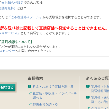
で
ｅお知らせ設定
済みのお客様
（登録無料）
とは？
または
「ご不在連絡ｅメール」
から受取場所を選択することができます。
所を送り状に記載して直接店舗へ発送することはできません。
取りサービス」
として発送することができます。）
直営店検索について】
バーが電話に出られない場合があります。
スセンター
へお問い合わせください。
料金・お届け予定日を調べる
宅急便（お
発送情報関
直営店・取扱店・ドライバーを
宅急便（送
調べる
荷・その他
郵便番号を調べる
クロネコメ