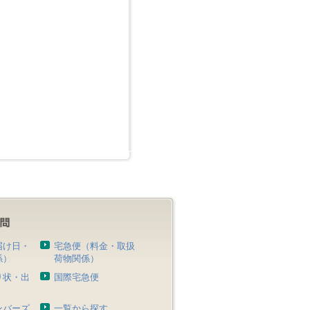
届け日・
宅急便（料金・取扱
係）
荷物関係）
り状・出
国際宅急便
）
ンバーズ
一覧から探す