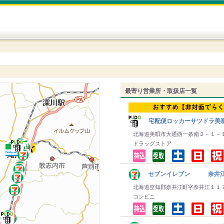
最寄り営業所・取扱店一覧
宅配便ロッカーサツドラ美
北海道美唄市大通西一条南２－１－
ドラッグストア
セブンイレブン 奈井
北海道空知郡奈井江町字奈井江１１
コンビニ