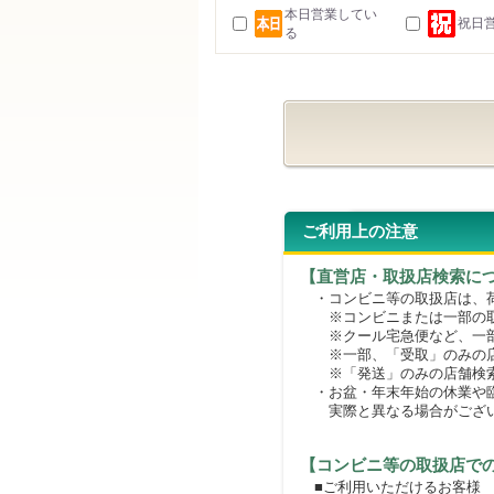
本日営業してい
祝日
る
ご利用上の注意
【直営店・取扱店検索に
・コンビニ等の取扱店は、荷
※コンビニまたは一部の取扱
※クール宅急便など、一部
※一部、「受取」のみの店
※「発送」のみの店舗検索
・お盆・年末年始の休業や臨
実際と異なる場合がござ
【コンビニ等の取扱店で
■ご利用いただけるお客様