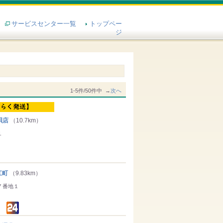
サービスセンター一覧
トップペー
ジ
1-5件/50件中 →
次へ
唄店
（10.7km）
１
江町
（9.83km）
７番地１