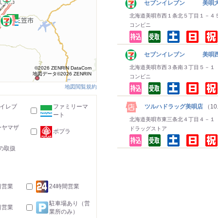
セブンイレブン 美唄
北海道美唄市西１条北５丁目１－４
コンビニ
セブンイレブン 美唄
北海道美唄市西３条南３丁目５－１
©2026 ZENRIN DataCom
地図データ©2026 ZENRIN
コンビニ
地図閲覧規約
ツルハドラッグ美唄店
（10
-イレブ
ファミリーマ
ート
北海道美唄市東三条北４丁目４－１
ーヤマザ
ドラッグストア
ポプラ
の取扱
日営業
24時間営業
駐車場あり（営
日営業
業所のみ）