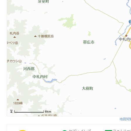
8km
地図閲