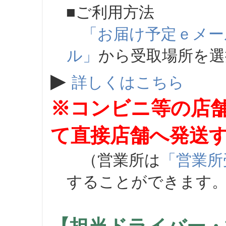
■ご利用方法
「お届け予定ｅメー
ル」
から受取場所を
▶
詳しくはこちら
※コンビニ等の店
て直接店舗へ発送
（営業所は
「営業所
することができます