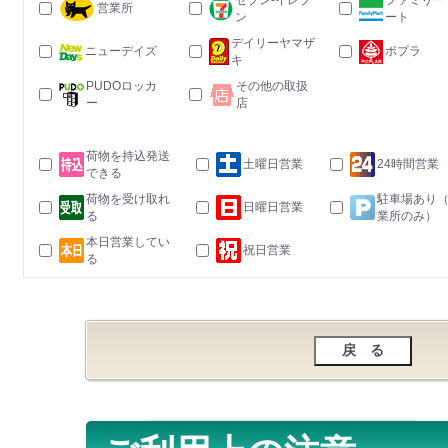
セブン-イレブ
ファミリー
営業所
ン
ート
デイリーヤマザ
ニューデイズ
ポプラ
キ
PUDOロッカ
その他の取扱
ー
店
荷物を持込発送
土曜日営業
24時間営業
できる
荷物を受け取れ
駐車場あり
日曜日営業
る
業所のみ）
本日営業してい
祝日営業
る