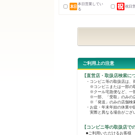
本日営業してい
祝日
る
ご利用上の注意
【直営店・取扱店検索に
・コンビニ等の取扱店は、荷
※コンビニまたは一部の取扱
※クール宅急便など、一部
※一部、「受取」のみの店
※「発送」のみの店舗検索
・お盆・年末年始の休業や臨
実際と異なる場合がござ
【コンビニ等の取扱店で
■ご利用いただけるお客様