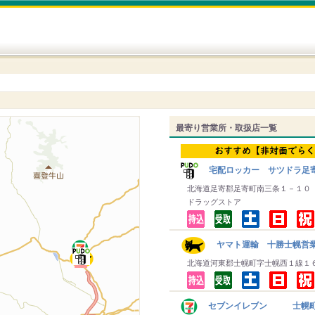
最寄り営業所・取扱店一覧
宅配ロッカー サツドラ足
北海道足寄郡足寄町南三条１－１０
ドラッグストア
ヤマト運輸 十勝士幌営
北海道河東郡士幌町字士幌西１線１
セブンイレブン 士幌