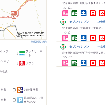
北海道河東郡士幌町字士幌１６７－
コンビニ
セブンイレブン 上士
北海道河東郡上士幌町字上士幌東３
コンビニ
©2026 ZENRIN DataCom
地図データ©2026 ZENRIN
地図閲覧規約
セブンイレブン 中士
-イレブ
ファミリーマ
北海道河東郡士幌町字中士幌西２線
ート
コンビニ
ーヤマザ
ポプラ
の取扱
日営業
24時間営業
駐車場あり（営
日営業
業所のみ）