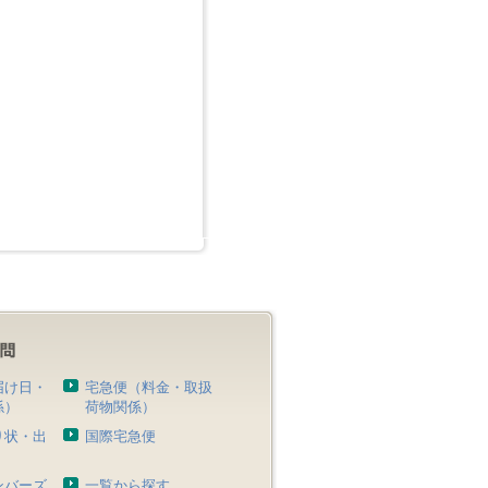
届け日・
宅急便（料金・取扱
係）
荷物関係）
り状・出
国際宅急便
）
ンバーズ
一覧から探す