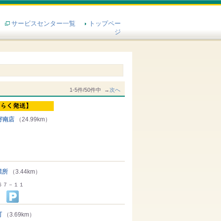
サービスセンター一覧
トップペー
ジ
1-5件/50件中 →
次へ
寄南店
（24.99km）
業所
（3.44km）
６７－１１
町
（3.69km）