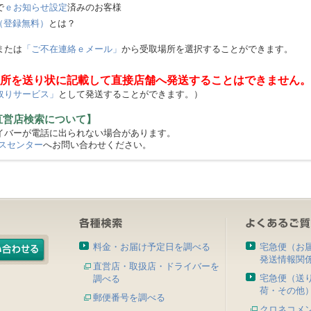
で
ｅお知らせ設定
済みのお客様
（登録無料）
とは？
または
「ご不在連絡ｅメール」
から受取場所を選択することができます。
所を送り状に記載して直接店舗へ発送することはできません。
取りサービス」
として発送することができます。）
直営店検索について】
バーが電話に出られない場合があります。
スセンター
へお問い合わせください。
料金・お届け予定日を調べる
宅急便（お
発送情報関
直営店・取扱店・ドライバーを
宅急便（送
調べる
荷・その他
郵便番号を調べる
クロネコメ