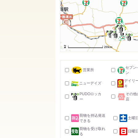
20km
セブン
営業所
ン
デイリ
ニューデイズ
キ
PUDOロッカ
その他
ー
店
荷物を持込発送
土曜
できる
荷物を受け取れ
日曜
る