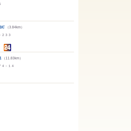
５
幌町
（3.84km）
－２３３
幌
（11.83km）
７４－１４