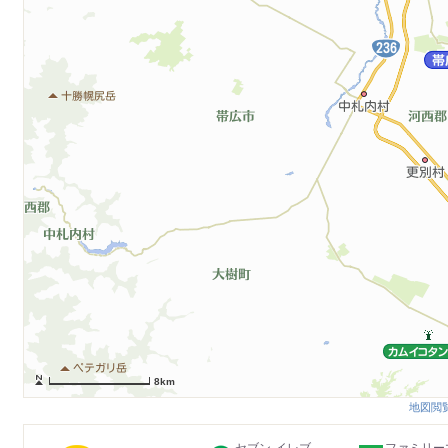
8km
地図閲