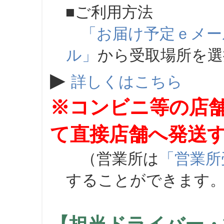
■ご利用方法
「お届け予定ｅメー
ル」
から受取場所を
▶
詳しくはこちら
※コンビニ等の店
て直接店舗へ発送
（営業所は
「営業所
することができます