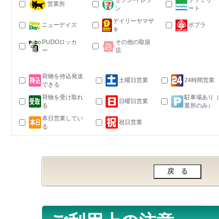
セブン-イレブ
ファミリー
営業所
ン
ート
デイリーヤマザ
ニューデイズ
ポプラ
キ
PUDOロッカ
その他の取扱
ー
店
荷物を持込発送
土曜日営業
24時間営業
できる
荷物を受け取れ
駐車場あり
日曜日営業
る
業所のみ）
本日営業してい
祝日営業
る