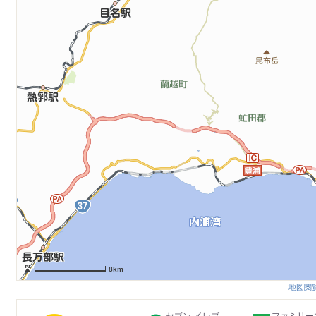
8km
地図閲