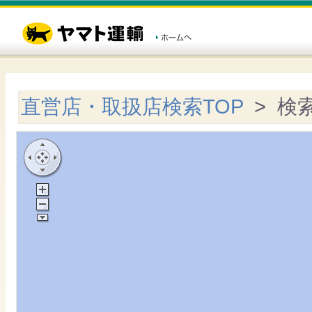
直営店・取扱店検索TOP
> 検