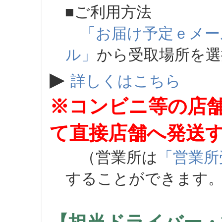
■ご利用方法
「お届け予定ｅメー
ル」
から受取場所を
▶
詳しくはこちら
※コンビニ等の店
て直接店舗へ発送
（営業所は
「営業所
することができます