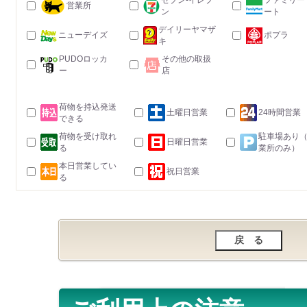
セブン-イレブ
ファミリー
営業所
ン
ート
デイリーヤマザ
ニューデイズ
ポプラ
キ
PUDOロッカ
その他の取扱
ー
店
荷物を持込発送
土曜日営業
24時間営業
できる
荷物を受け取れ
駐車場あり
日曜日営業
る
業所のみ）
本日営業してい
祝日営業
る