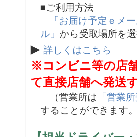
■ご利用方法
「お届け予定ｅメー
ル」
から受取場所を
▶
詳しくはこちら
※コンビニ等の店
て直接店舗へ発送
（営業所は
「営業所
することができます