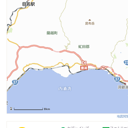
8km
地図閲