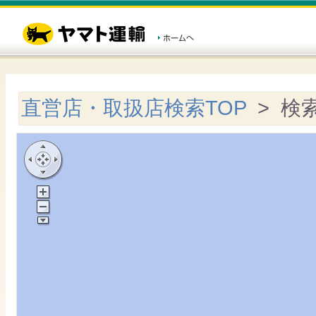
直営店・取扱店検索TOP
> 検