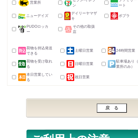
セブン-イレブ
ファミリー
営業所
ン
ート
デイリーヤマザ
ニューデイズ
ポプラ
キ
PUDOロッカ
その他の取扱
ー
店
荷物を持込発送
土曜日営業
24時間営業
できる
荷物を受け取れ
駐車場あり
日曜日営業
る
業所のみ）
本日営業してい
祝日営業
る