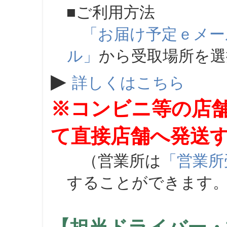
■ご利用方法
「お届け予定ｅメー
ル」
から受取場所を
▶
詳しくはこちら
※コンビニ等の店
て直接店舗へ発送
（営業所は
「営業所
することができます