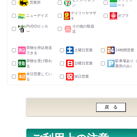
セブン-イレブ
ファミリー
営業所
ン
ート
デイリーヤマザ
ニューデイズ
ポプラ
キ
PUDOロッカ
その他の取扱
ー
店
荷物を持込発送
土曜日営業
24時間営業
できる
荷物を受け取れ
駐車場あり
日曜日営業
る
業所のみ）
本日営業してい
祝日営業
る