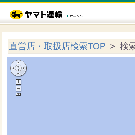
直営店・取扱店検索TOP
> 検