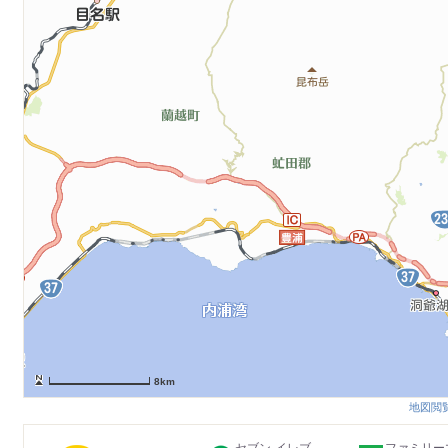
8km
地図閲