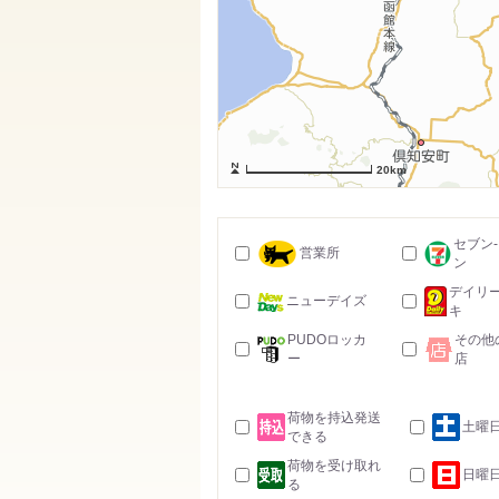
20km
セブン
営業所
ン
デイリ
ニューデイズ
キ
PUDOロッカ
その他
ー
店
荷物を持込発送
土曜
できる
荷物を受け取れ
日曜
る