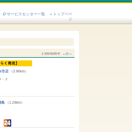
サービスセンター一覧
トップペー
ジ
1-5件/50件中 →
次へ
余市店
（3.96km）
９－２
蘭島
（1.29km）