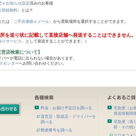
で
ｅお知らせ設定
済みのお客様
（登録無料）
とは？
または
「ご不在連絡ｅメール」
から受取場所を選択することができます。
所を送り状に記載して直接店舗へ発送することはできません。
取りサービス」
として発送することができます。）
直営店検索について】
バーが電話に出られない場合があります。
スセンター
へお問い合わせください。
料金・お届け予定日を調べる
宅急便（お
発送情報関
直営店・取扱店・ドライバーを
宅急便（送
調べる
荷・その他
郵便番号を調べる
クロネコメ