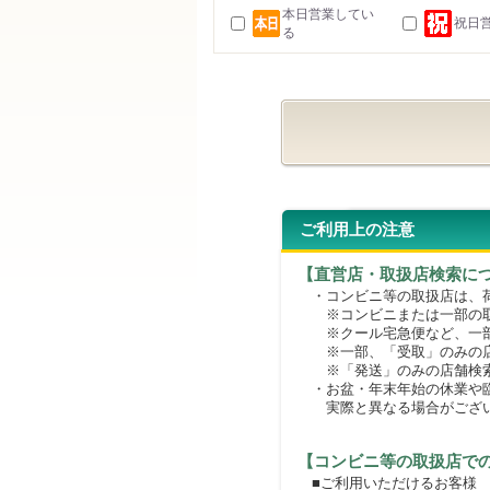
本日営業してい
祝日
る
ご利用上の注意
【直営店・取扱店検索に
・コンビニ等の取扱店は、荷
※コンビニまたは一部の取扱
※クール宅急便など、一部
※一部、「受取」のみの店
※「発送」のみの店舗検索
・お盆・年末年始の休業や臨
実際と異なる場合がござ
【コンビニ等の取扱店で
■ご利用いただけるお客様