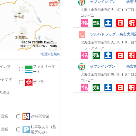
セブンイレブン 余市
北海道余市郡余市町大川町１９丁目
コンビニ
ツルハドラッグ 余市大川
北海道余市郡余市町大川町１８丁目
©2026 ZENRIN DataCom
地図データ©2026 ZENRIN
ドラッグストア
地図閲覧規約
-イレブ
ファミリーマ
セブンイレブン 余市黒
ート
北海道余市郡余市町黒川町１５丁目
ーヤマザ
コンビニ
ポプラ
の取扱
日営業
24時間営業
駐車場あり（営
日営業
業所のみ）