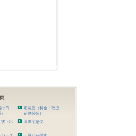
届け日・
宅急便（料金・取扱
係）
荷物関係）
り状・出
国際宅急便
）
ンバーズ
一覧から探す