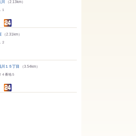
大川
（2.13km）
１１
店
（2.31km）
１２
川１５丁目
（3.54km）
２４番地５