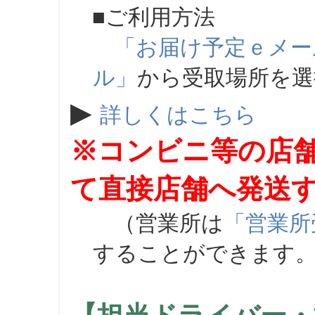
■ご利用方法
「お届け予定ｅメー
ル」
から受取場所を
▶
詳しくはこちら
※コンビニ等の店
て直接店舗へ発送
（営業所は
「営業所
することができます