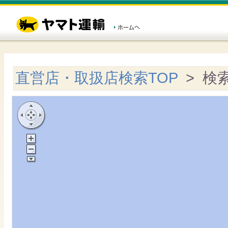
直営店・取扱店検索TOP
> 検