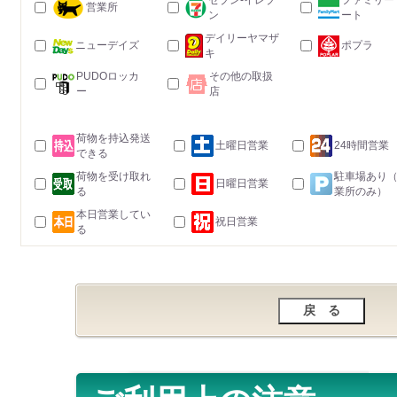
セブン-イレブ
ファミリー
営業所
ン
ート
デイリーヤマザ
ニューデイズ
ポプラ
キ
PUDOロッカ
その他の取扱
ー
店
荷物を持込発送
土曜日営業
24時間営業
できる
荷物を受け取れ
駐車場あり
日曜日営業
る
業所のみ）
本日営業してい
祝日営業
る