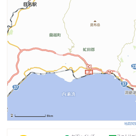
8km
地図閲