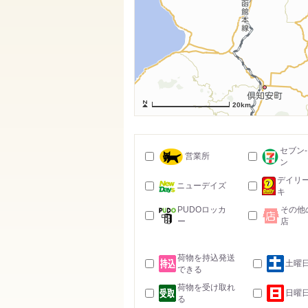
20km
セブン
営業所
ン
デイリ
ニューデイズ
キ
PUDOロッカ
その他
ー
店
荷物を持込発送
土曜
できる
荷物を受け取れ
日曜
る