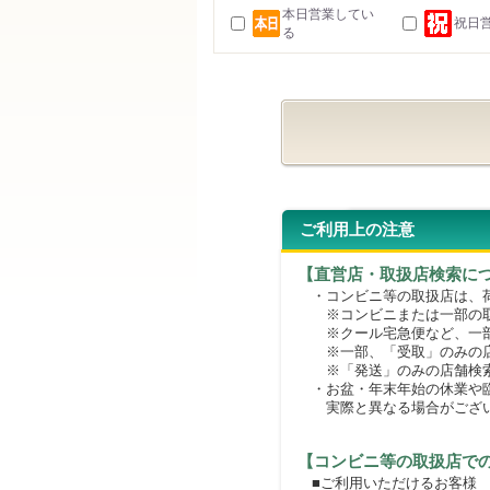
本日営業してい
祝日
る
ご利用上の注意
【直営店・取扱店検索に
・コンビニ等の取扱店は、荷
※コンビニまたは一部の取扱
※クール宅急便など、一部
※一部、「受取」のみの店
※「発送」のみの店舗検索
・お盆・年末年始の休業や臨
実際と異なる場合がござ
【コンビニ等の取扱店で
■ご利用いただけるお客様