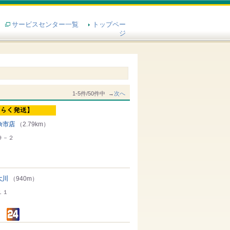
サービスセンター一覧
トップペー
ジ
1-5件/50件中 →
次へ
余市店
（2.79km）
９－２
大川
（940m）
１１