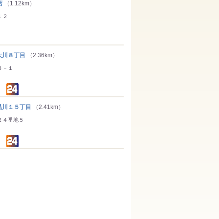
店
（1.12km）
１２
川８丁目
（2.36km）
３－１
川１５丁目
（2.41km）
２４番地５