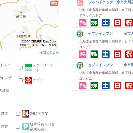
ツルハドラッグ 余市大川
北海道余市郡余市町大川町１８丁目
ドラッグストア
セブンイレブン 余市大
北海道余市郡余市町大川町８丁目４
©2026 ZENRIN DataCom
地図データ©2026 ZENRIN
コンビニ
地図閲覧規約
-イレブ
ファミリーマ
セブンイレブン 余市黒
ート
北海道余市郡余市町黒川町１５丁目
ーヤマザ
コンビニ
ポプラ
の取扱
日営業
24時間営業
駐車場あり（営
日営業
業所のみ）