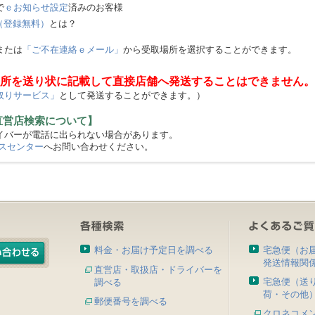
で
ｅお知らせ設定
済みのお客様
（登録無料）
とは？
または
「ご不在連絡ｅメール」
から受取場所を選択することができます。
所を送り状に記載して直接店舗へ発送することはできません。
取りサービス」
として発送することができます。）
直営店検索について】
バーが電話に出られない場合があります。
スセンター
へお問い合わせください。
料金・お届け予定日を調べる
宅急便（お
発送情報関
直営店・取扱店・ドライバーを
宅急便（送
調べる
荷・その他
郵便番号を調べる
クロネコメ