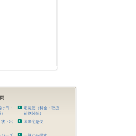
届け日・
宅急便（料金・取扱
係）
荷物関係）
り状・出
国際宅急便
）
ンバーズ
一覧から探す