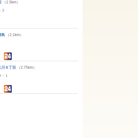
店
（1.5km）
１２
蘭島
（2.1km）
川８丁目
（2.75km）
３－１