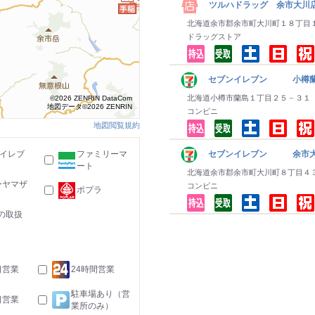
ツルハドラッグ 余市大川
北海道余市郡余市町大川町１８丁目
ドラッグストア
セブンイレブン 小樽
北海道小樽市蘭島１丁目２５－３１
©2026 ZENRIN DataCom
地図データ©2026 ZENRIN
コンビニ
地図閲覧規約
-イレブ
ファミリーマ
セブンイレブン 余市大
ート
北海道余市郡余市町大川町８丁目４
ーヤマザ
コンビニ
ポプラ
の取扱
日営業
24時間営業
駐車場あり（営
日営業
業所のみ）