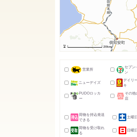
20km
セブン
営業所
ン
デイリ
ニューデイズ
キ
PUDOロッカ
その他
ー
店
荷物を持込発送
土曜
できる
荷物を受け取れ
日曜
る