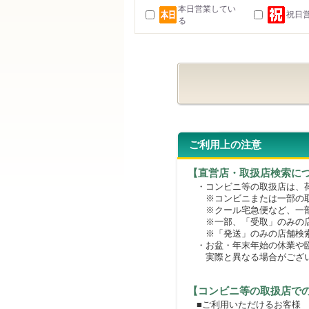
本日営業してい
祝日
る
ご利用上の注意
【直営店・取扱店検索に
・コンビニ等の取扱店は、荷
※コンビニまたは一部の取扱
※クール宅急便など、一部
※一部、「受取」のみの店
※「発送」のみの店舗検索
・お盆・年末年始の休業や臨
実際と異なる場合がござ
【コンビニ等の取扱店で
■ご利用いただけるお客様