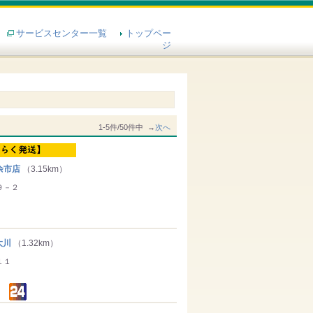
サービスセンター一覧
トップペー
ジ
1-5件/50件中 →
次へ
余市店
（3.15km）
９－２
大川
（1.32km）
１１