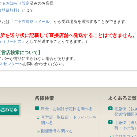
で
ｅお知らせ設定
済みのお客様
（登録無料）
とは？
または
「ご不在連絡ｅメール」
から受取場所を選択することができます。
所を送り状に記載して直接店舗へ発送することはできません。
取りサービス」
として発送することができます。）
直営店検索について】
バーが電話に出られない場合があります。
スセンター
へお問い合わせください。
料金・お届け予定日を調べる
宅急便（お
発送情報関
直営店・取扱店・ドライバーを
宅急便（送
調べる
荷・その他
郵便番号を調べる
クロネコメ