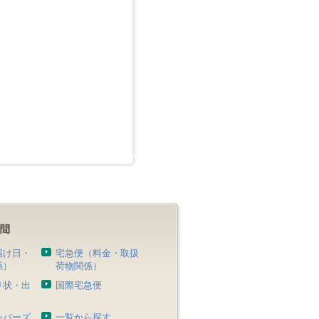
届け日・
宅急便（料金・取扱
係）
荷物関係）
り状・出
国際宅急便
）
ンバーズ
一覧から探す