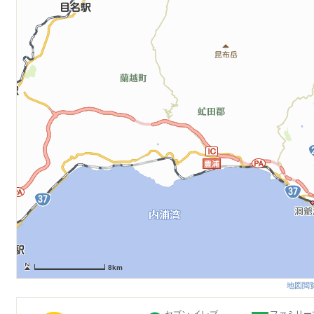
8km
地図閲