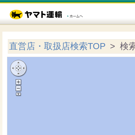
直営店・取扱店検索TOP
> 検