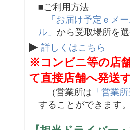
■ご利用方法
「お届け予定ｅメー
ル」
から受取場所を
▶
詳しくはこちら
※コンビニ等の店
て直接店舗へ発送
（営業所は
「営業所
することができます