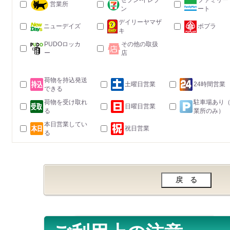
セブン-イレブ
ファミリー
営業所
ン
ート
デイリーヤマザ
ニューデイズ
ポプラ
キ
PUDOロッカ
その他の取扱
ー
店
荷物を持込発送
土曜日営業
24時間営業
できる
荷物を受け取れ
駐車場あり
日曜日営業
る
業所のみ）
本日営業してい
祝日営業
る