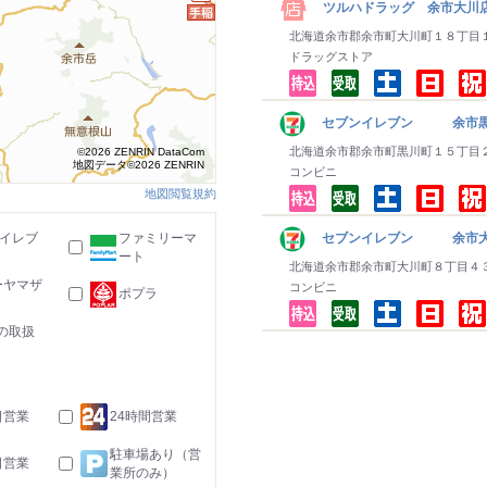
ツルハドラッグ 余市大川
北海道余市郡余市町大川町１８丁目
ドラッグストア
セブンイレブン 余市黒
北海道余市郡余市町黒川町１５丁目
©2026 ZENRIN DataCom
地図データ©2026 ZENRIN
コンビニ
地図閲覧規約
-イレブ
ファミリーマ
セブンイレブン 余市大
ート
北海道余市郡余市町大川町８丁目４
ーヤマザ
コンビニ
ポプラ
の取扱
日営業
24時間営業
駐車場あり（営
日営業
業所のみ）