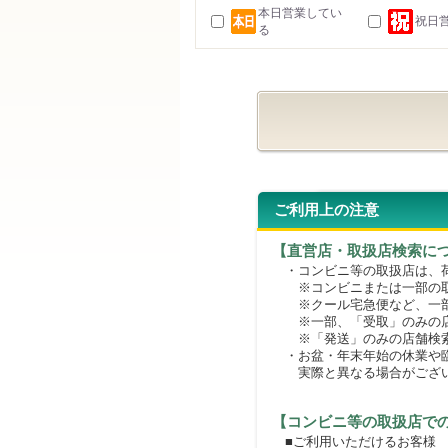
本日営業してい
祝日
る
ご利用上の注意
【直営店・取扱店検索に
・コンビニ等の取扱店は、荷
※コンビニまたは一部の取扱
※クール宅急便など、一部
※一部、「受取」のみの店
※「発送」のみの店舗検索
・お盆・年末年始の休業や臨
実際と異なる場合がござ
【コンビニ等の取扱店で
■ご利用いただけるお客様