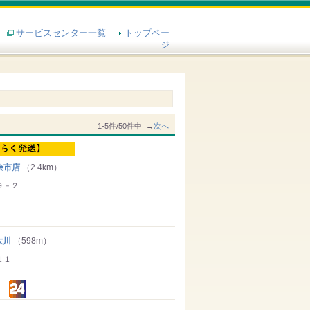
サービスセンター一覧
トップペー
ジ
1-5件/50件中 →
次へ
余市店
（2.4km）
９－２
大川
（598m）
１１