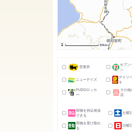
20km
セブン
営業所
ン
デイリ
ニューデイズ
キ
PUDOロッカ
その他
ー
店
荷物を持込発送
土曜
できる
荷物を受け取れ
日曜
る