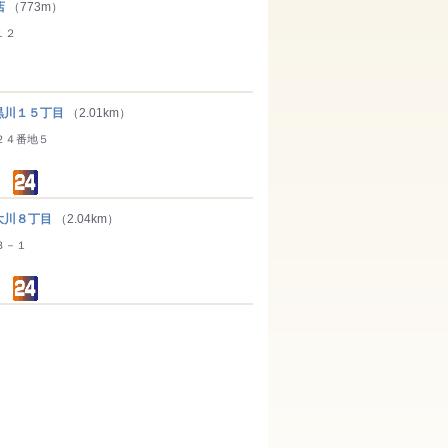
店
（773m）
１２
川１５丁目
（2.01km）
２４番地５
川８丁目
（2.04km）
３－１