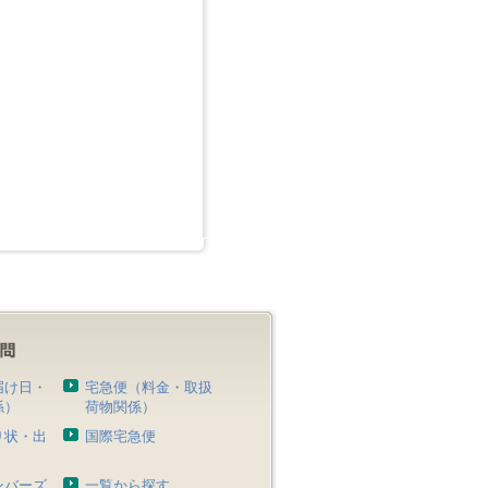
届け日・
宅急便（料金・取扱
係）
荷物関係）
り状・出
国際宅急便
）
ンバーズ
一覧から探す