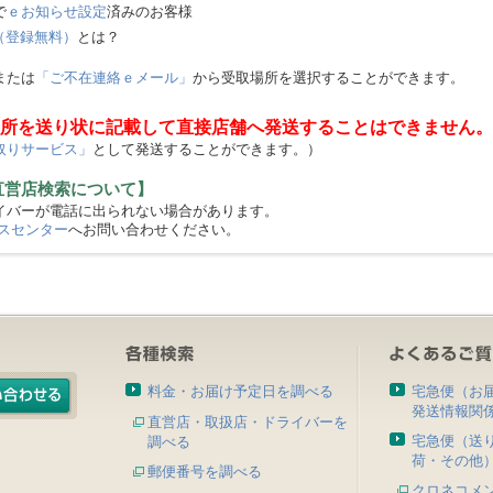
で
ｅお知らせ設定
済みのお客様
（登録無料）
とは？
または
「ご不在連絡ｅメール」
から受取場所を選択することができます。
所を送り状に記載して直接店舗へ発送することはできません。
取りサービス」
として発送することができます。）
直営店検索について】
バーが電話に出られない場合があります。
スセンター
へお問い合わせください。
料金・お届け予定日を調べる
宅急便（お
発送情報関
直営店・取扱店・ドライバーを
宅急便（送
調べる
荷・その他
郵便番号を調べる
クロネコメ