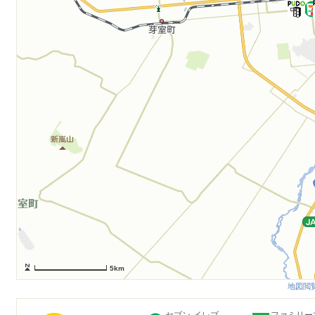
5km
地図閲