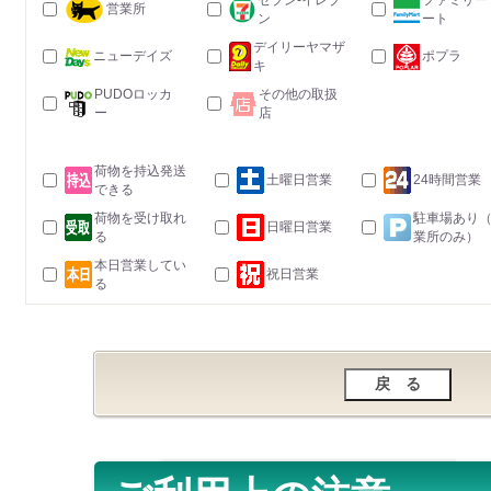
セブン-イレブ
ファミリー
営業所
ン
ート
デイリーヤマザ
ニューデイズ
ポプラ
キ
PUDOロッカ
その他の取扱
ー
店
荷物を持込発送
土曜日営業
24時間営業
できる
荷物を受け取れ
駐車場あり
日曜日営業
る
業所のみ）
本日営業してい
祝日営業
る