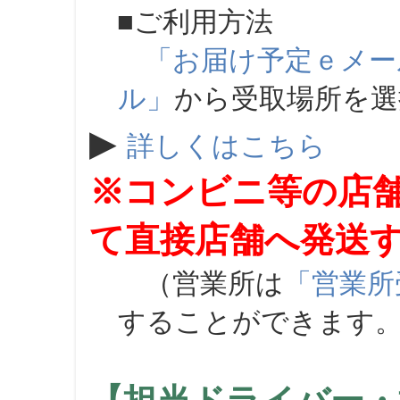
■ご利用方法
「お届け予定ｅメー
ル」
から受取場所を
▶
詳しくはこちら
※コンビニ等の店
て直接店舗へ発送
（営業所は
「営業所
することができます