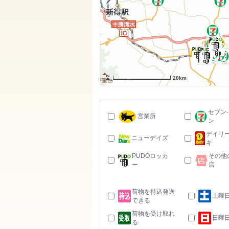
20km
セブン
営業所
ン
デイリ
ニューデイズ
キ
PUDOロッカ
その他
ー
店
荷物を持込発送
土曜
できる
荷物を受け取れ
日曜
る