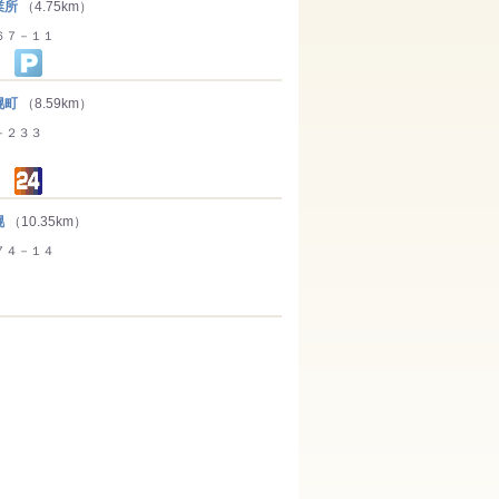
業所
（4.75km）
６７－１１
幌町
（8.59km）
－２３３
幌
（10.35km）
７４－１４