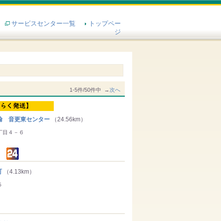
サービスセンター一覧
トップペー
ジ
1-5件/50件中 →
次へ
輸 音更東センター
（24.56km）
丁目４－６
町
（4.13km）
５