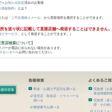
で
ｅお知らせ設定
済みのお客様
（登録無料）
とは？
または
「ご不在連絡ｅメール」
から受取場所を選択することができます。
所を送り状に記載して直接店舗へ発送することはできません。
取りサービス」
として発送することができます。）
直営店検索について】
バーが電話に出られない場合があります。
スセンター
へお問い合わせください。
料金・お届け予定日を調べる
宅急便（お
発送情報関
直営店・取扱店・ドライバーを
宅急便（送
調べる
荷・その他
郵便番号を調べる
クロネコメ