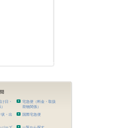
届け日・
宅急便（料金・取扱
係）
荷物関係）
り状・出
国際宅急便
）
ンバーズ
一覧から探す