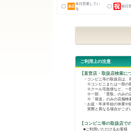
本日営業してい
祝日
る
ご利用上の注意
【直営店・取扱店検索に
・コンビニ等の取扱店は、荷
※コンビニまたは一部の取扱
※クール宅急便など、一部
※一部、「受取」のみの店
※「発送」のみの店舗検索
・お盆・年末年始の休業や臨
実際と異なる場合がござ
【コンビニ等の取扱店で
■ご利用いただけるお客様