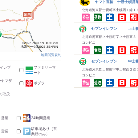
ヤマト運輸 十勝士幌営
北海道河東郡士幌町字士幌西１線１
セブンイレブン 上士
北海道河東郡上士幌町字上士幌東３
コンビニ
©2026 ZENRIN DataCom
地図データ©2026 ZENRIN
地図閲覧規約
セブンイレブン 中士
-イレブ
ファミリーマ
北海道河東郡士幌町字中士幌西２線
ート
コンビニ
ーヤマザ
ポプラ
の取扱
日営業
24時間営業
駐車場あり（営
日営業
業所のみ）