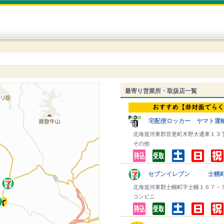
最寄り営業所・取扱店一覧
宅配便ロッカー ヤマト運
北海道河東郡音更町木野大通東１３
その他
セブンイレブン 士幌
北海道河東郡士幌町字士幌１６７－
コンビニ